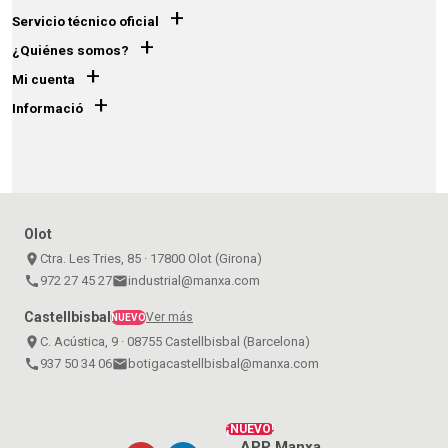
+
Servicio técnico oficial
+
¿Quiénes somos?
+
Mi cuenta
+
Informació
Olot
place
Ctra. Les Tries, 85 · 17800 Olot (Girona)
call
972 27 45 27
email
industrial@manxa.com
Castellbisbal
Ver más
NUEVO
place
C. Acústica, 9 · 08755 Castellbisbal (Barcelona)
call
937 50 34 06
email
botigacastellbisbal@manxa.com
¡NUEVO!
APP Manxa