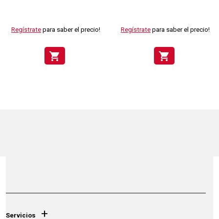
Regístrate
para saber el precio!
Regístrate
para saber el precio!
shopping_cart
shopping_cart
+
Servicios