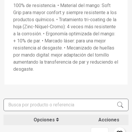
100% de resistencia. • Material del mango: Soft
Grip para mayor confort y siempre resistente a los
productos químicos. • Tratamiento tri-coating de la
hoja (Zinc-Níquel-Cromo): 4 veces más resistente
a la corrosión. • Ergonomía optimizada del mango:
+ 10% de par. • Marcado láser: para una mejor
resistencia al desgaste. • Mecanizado de huellas
por mando digital: mejor adaptación del tornillo
aumentando la transferencia de par y reduciendo el
desgaste.
×
Crear lista de deseos
×
Iniciar sesión
×
Opciones
Acciones
Añadir a la lista de deseos
Nombre de la lista de deseos
Debe iniciar sesión para guardar productos en su lista de
deseos.