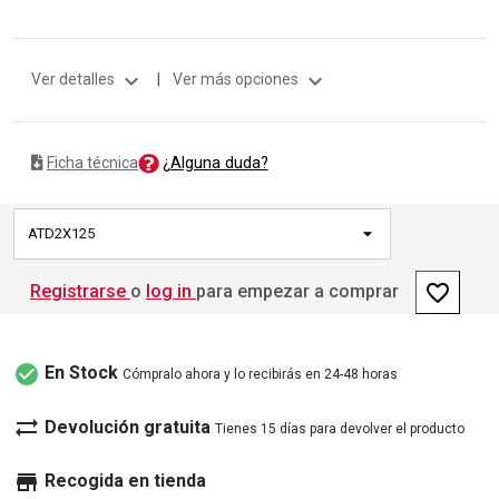
expand_more
expand_more
Ver detalles
|
Ver más opciones
¿Alguna duda?
Ficha técnica
ATD2X125
favorite_border
Registrarse
o
log in
para empezar a comprar
check_circle
En Stock
Cómpralo ahora y lo recibirás en 24-48 horas
sync_alt
Devolución gratuita
Tienes 15 días para devolver el producto
store
Recogida en tienda