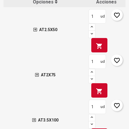
Opciones
Acciones
favorite_border
ud
AT2.5X50
shopping_cart
favorite_border
ud
AT2X75
shopping_cart
favorite_border
ud
AT3.5X100