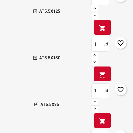
AT5.5X125
shopping_cart
favorite_border
ud
AT5.5X150
shopping_cart
favorite_border
ud
AT5.5X35
shopping_cart