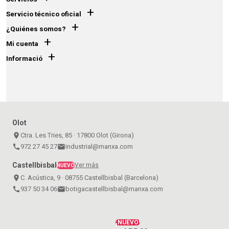
+
Servicio técnico oficial
+
¿Quiénes somos?
+
Mi cuenta
+
Informació
Olot
place
Ctra. Les Tries, 85 · 17800 Olot (Girona)
call
972 27 45 27
email
industrial@manxa.com
Castellbisbal
Ver más
NUEVO
place
C. Acústica, 9 · 08755 Castellbisbal (Barcelona)
call
937 50 34 06
email
botigacastellbisbal@manxa.com
¡NUEVO!