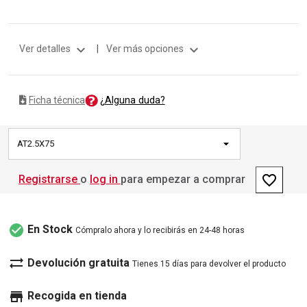
expand_more
expand_more
Ver detalles
|
Ver más opciones
¿Alguna duda?
Ficha técnica
AT2.5X75
favorite_border
Registrarse
o
log in
para empezar a comprar
check_circle
En Stock
Cómpralo ahora y lo recibirás en 24-48 horas
sync_alt
Devolución gratuita
Tienes 15 días para devolver el producto
store
Recogida en tienda