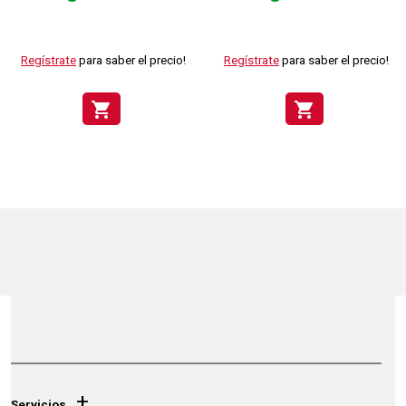
Regístrate
para saber el precio!
Regístrate
para saber el precio!
shopping_cart
shopping_cart
+
Servicios