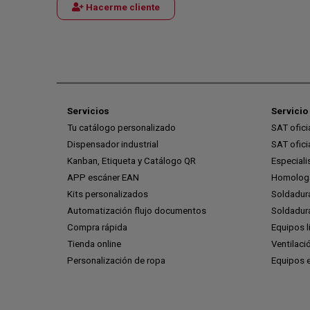
Hacerme cliente
Servicios
Servicio 
Tu catálogo personalizado
SAT ofic
Dispensador industrial
SAT ofic
Kanban, Etiqueta y Catálogo QR
Especiali
APP escáner EAN
Homologa
Kits personalizados
Soldadur
Automatización flujo documentos
Soldadura
Compra rápida
Equipos l
Tienda online
Ventilaci
Personalización de ropa
Equipos 