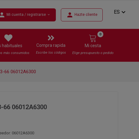
expand_more
ES
erson
person
Mi cuenta / registrarse
Hazte cliente
expand_more
0
Compra rapida
s habituales
Mi cesta
Escribe los códigos
os más consumidos
Elige presupuesto o pedido
3-66 06012A6300
-66 06012A6300
veedor: 06012A6300