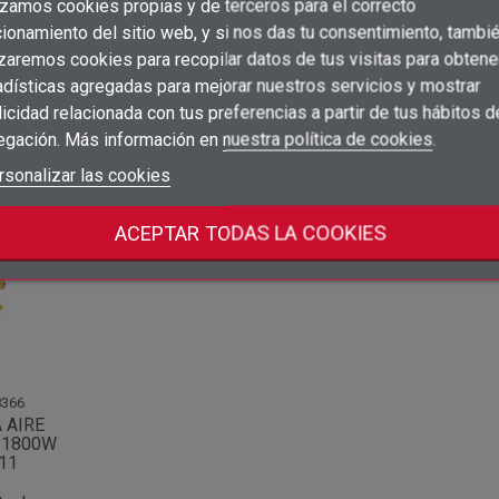
PERFICIE 50MM. MALETÍN.
izamos cookies propias y de terceros para el correcto
×
Crear lista de deseos
ionamiento del sitio web, y si nos das tu consentimiento, tambi
×
Iniciar sesión
izaremos cookies para recopilar datos de tus visitas para obtene
adísticas agregadas para mejorar nuestros servicios y mostrar
×
Añadir a la lista de deseos
Nombre de la lista de deseos
icidad relacionada con tus preferencias a partir de tus hábitos d
Debe iniciar sesión para guardar productos en su lista de deseos.
egación. Más información en
nuestra política de cookies
.
add_circle_outline
Crear nueva lista
ategoría:
Iniciar sesión
rsonalizar las cookies
Cancelar
Crear lista de deseos
Cancelar
ACEPTAR TODAS LA COOKIES
366
 AIRE
 1800W
11