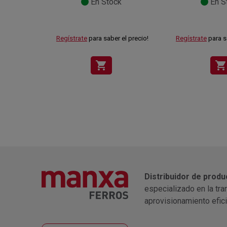
En Stock
En S
Regístrate
para saber el precio!
Regístrate
para s
shopping_cart
shopping_cart
Distribuidor de produ
especializado en la tra
aprovisionamiento efic