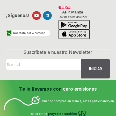
¡NUEVO!
APP Manxa
¡Síguenos!
Lectura de códigos EAN
Contacta
por WhatsApp
¡Suscríbete a nuestro Newsletter!
Te lo llevamos con
cero emisiones
Cuando compras en Manxa, estás participando en
todos estos
proyectos sociales