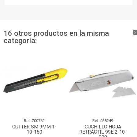
deseos.
add_circle_outline
Crear nueva lista
Iniciar sesión
Cancelar
Crear lista de deseos
Cancelar
16 otros productos en la misma
categoría:
Ref.
700762
Ref.
938249
CUTTER SM 9MM 1-
CUCHILLO HOJA
10-150
RETRACTIL 99E 2-10-