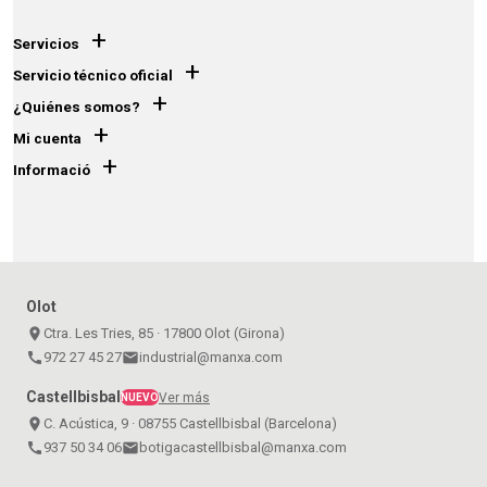
+
Servicios
+
Servicio técnico oficial
+
¿Quiénes somos?
+
Mi cuenta
+
Informació
Olot
place
Ctra. Les Tries, 85 · 17800 Olot (Girona)
call
972 27 45 27
email
industrial@manxa.com
Castellbisbal
Ver más
NUEVO
place
C. Acústica, 9 · 08755 Castellbisbal (Barcelona)
call
937 50 34 06
email
botigacastellbisbal@manxa.com