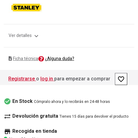
expand_more
Ver detalles
¿Alguna duda?
Ficha técnica
favorite_border
Registrarse
o
log in
para empezar a comprar
check_circle
En Stock
Cómpralo ahora y lo recibirás en 24-48 horas
sync_alt
Devolución gratuita
Tienes 15 días para devolver el producto
store
Recogida en tienda