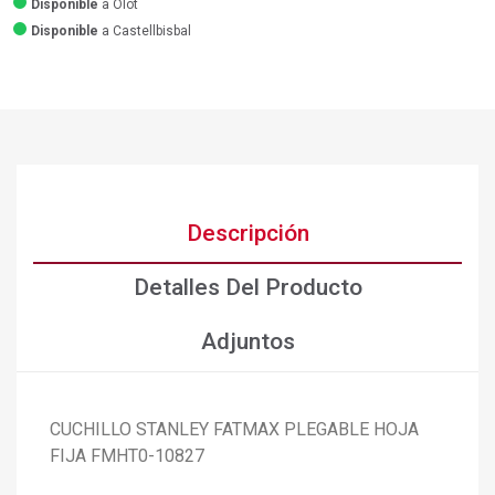
Disponible
a Olot
Disponible
a Castellbisbal
Descripción
Detalles Del Producto
Adjuntos
×
Crear lista de deseos
×
Iniciar sesión
CUCHILLO STANLEY FATMAX PLEGABLE HOJA
FIJA FMHT0-10827
×
Añadir a la lista de deseos
Nombre de la lista de deseos
Debe iniciar sesión para guardar productos en su lista de