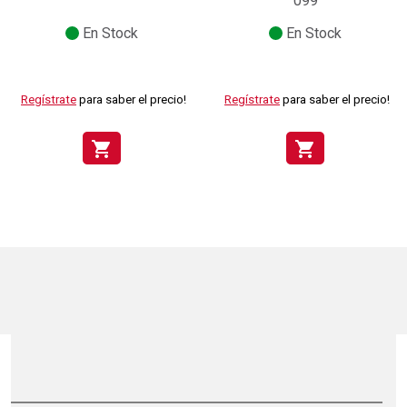
099
En Stock
En Stock
Regístrate
para saber el precio!
Regístrate
para saber el precio!
shopping_cart
shopping_cart