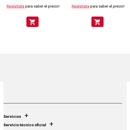
Regístrate
para saber el precio!
Regístrate
para saber el precio!
shopping_cart
shopping_cart
+
Servicios
+
Servicio técnico oficial