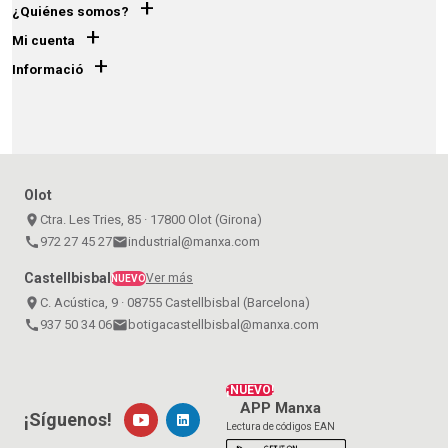
+
¿Quiénes somos?
+
Mi cuenta
+
Informació
Olot
place
Ctra. Les Tries, 85 · 17800 Olot (Girona)
call
972 27 45 27
email
industrial@manxa.com
Castellbisbal
Ver más
NUEVO
place
C. Acústica, 9 · 08755 Castellbisbal (Barcelona)
call
937 50 34 06
email
botigacastellbisbal@manxa.com
¡NUEVO!
APP Manxa
¡Síguenos!
Lectura de códigos EAN