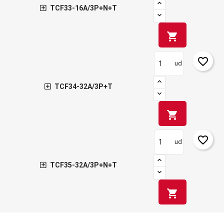
add_circle_outline
Crear nueva lista
TCF33-16A/3P+N+T
Iniciar sesión
Cancelar
Crear lista de deseos
Cancelar
shopping_cart
favorite_border
ud
TCF34-32A/3P+T
shopping_cart
favorite_border
ud
TCF35-32A/3P+N+T
shopping_cart