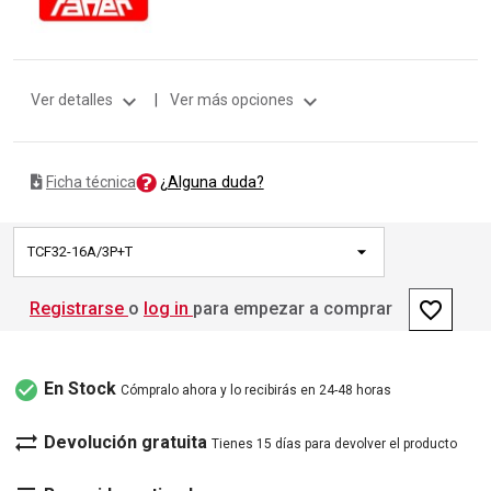
expand_more
expand_more
Ver detalles
|
Ver más opciones
¿Alguna duda?
Ficha técnica
TCF32-16A/3P+T
favorite_border
Registrarse
o
log in
para empezar a comprar
check_circle
En Stock
Cómpralo ahora y lo recibirás en 24-48 horas
sync_alt
Devolución gratuita
Tienes 15 días para devolver el producto