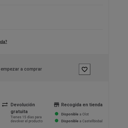
uda?
favorite_border
 empezar a comprar
sync_alt
store
Devolución
Recogida en tienda
gratuita
Disponible
a Olot
Tienes 15 días para
devolver el producto
Disponible
a Castellbisbal