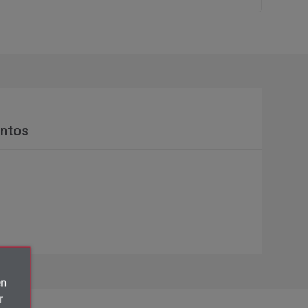
ntos
én
r