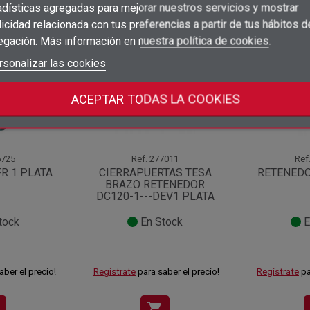
adísticas agregadas para mejorar nuestros servicios y mostrar
×
Añadir a la lista de deseos
categoría:
Nombre de la lista de deseos
icidad relacionada con tus preferencias a partir de tus hábitos d
Debe iniciar sesión para guardar productos en su lista de deseos.
egación. Más información en
nuestra política de cookies
.
add_circle_outline
Crear nueva lista
Iniciar sesión
rsonalizar las cookies
Cancelar
Crear lista de deseos
Cancelar
ACEPTAR TODAS LA COOKIES
725
Ref.
277011
Ref
R 1 PLATA
CIERRAPUERTAS TESA
RETENEDO
BRAZO RETENEDOR
DC120-1---DEV1 PLATA
tock
En Stock
E
aber el precio!
Regístrate
para saber el precio!
Regístrate
pa
shopping_cart