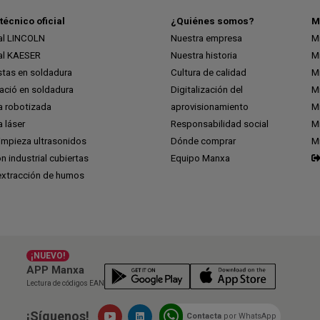
técnico oficial
¿Quiénes somos?
M
ial LINCOLN
Nuestra empresa
M
ial KAESER
Nuestra historia
M
stas en soldadura
Cultura de calidad
M
ció en soldadura
Digitalización del
M
a robotizada
aprovisionamiento
Mi
 láser
Responsabilidad social
Mi
impieza ultrasonidos
Dónde comprar
M
ón industrial cubiertas
Equipo Manxa
extracción de humos
¡NUEVO!
APP Manxa
Lectura de códigos EAN
¡Síguenos!
Contacta
por WhatsApp