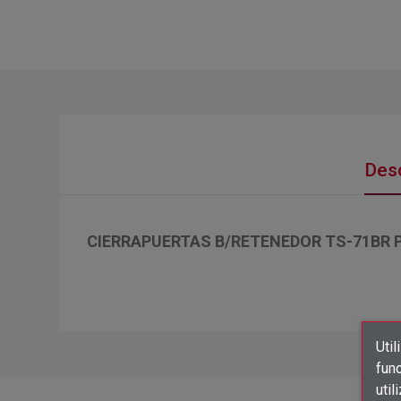
Desc
CIERRAPUERTAS B/RETENEDOR TS-71BR 
Util
func
util