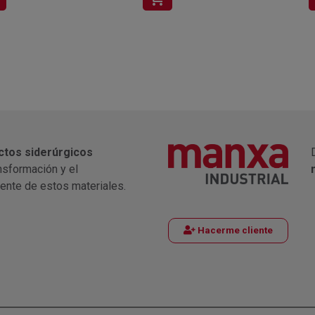
ctos siderúrgicos
nsformación y el
iente de estos materiales.
Hacerme cliente