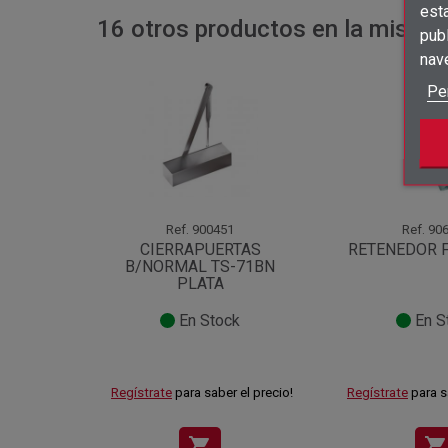
est
16 otros productos en la misma 
publ
nav
Pe
Ref.
900451
Ref.
906
CIERRAPUERTAS
RETENEDOR F
B/NORMAL TS-71BN
PLATA
En Stock
En S
Regístrate
para saber el precio!
Regístrate
para s
shopping_cart
shopping_cart