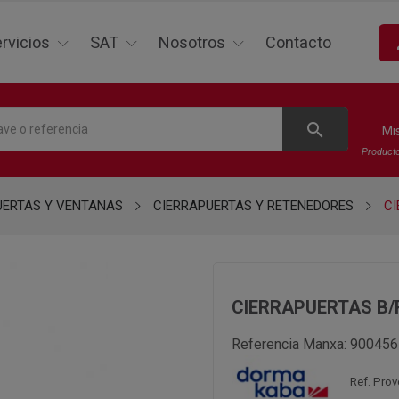
p
rvicios
SAT
Nosotros
Contacto
search
Mi
Product
UERTAS Y VENTANAS
CIERRAPUERTAS Y RETENEDORES
CI
CIERRAPUERTAS B/
Referencia Manxa:
900456
Ref. Pro