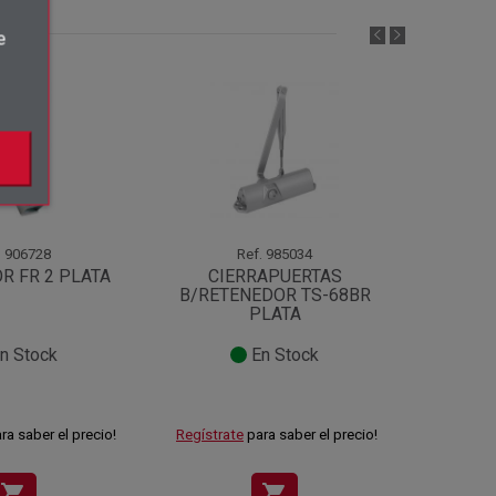
e
.
906728
Ref.
985034
R FR 2 PLATA
CIERRAPUERTAS
CI
B/RETENEDOR TS-68BR
B/RET
PLATA
n Stock
En Stock
ra saber el precio!
Regístrate
para saber el precio!
Regístra
shopping_cart
shopping_cart