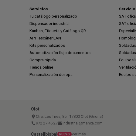
Servicios
Servicio 
Tu catálogo personalizado
SAT ofic
Dispensador industrial
SAT ofic
Kanban, Etiqueta y Catálogo QR
Especiali
APP escáner EAN
Homologa
Kits personalizados
Soldadur
Automatización flujo documentos
Soldadura
Compra rápida
Equipos l
Tienda online
Ventilaci
Personalización de ropa
Equipos 
Olot
place
Ctra. Les Tries, 85 · 17800 Olot (Girona)
call
972 27 45 27
email
industrial@manxa.com
Castellbisbal
Ver más
NUEVO