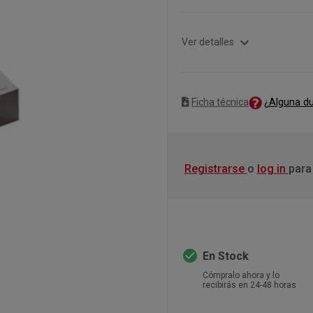
expand_more
Ver detalles
¿Alguna d
Ficha técnica
Registrarse
o
log in
para
check_circle
En Stock
Cómpralo ahora y lo
recibirás en 24-48 horas