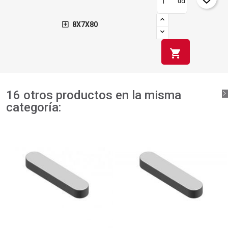
ud
8X7X80
shopping_cart
16 otros productos en la misma
categoría: