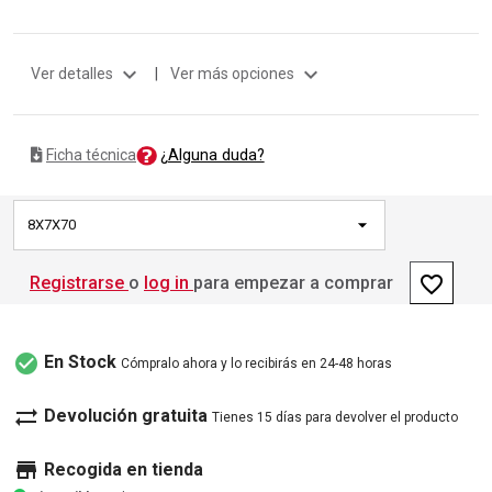
expand_more
expand_more
Ver detalles
|
Ver más opciones
¿Alguna duda?
Ficha técnica
8X7X70
favorite_border
Registrarse
o
log in
para empezar a comprar
check_circle
En Stock
Cómpralo ahora y lo recibirás en 24-48 horas
sync_alt
Devolución gratuita
Tienes 15 días para devolver el producto
store
Recogida en tienda