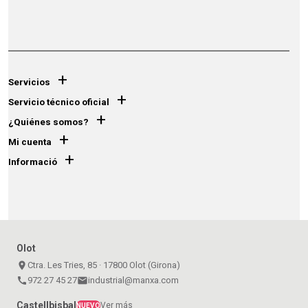
+
Servicios
+
Servicio técnico oficial
+
¿Quiénes somos?
+
Mi cuenta
+
Informació
Olot
place
Ctra. Les Tries, 85 · 17800 Olot (Girona)
call
972 27 45 27
email
industrial@manxa.com
Castellbisbal
Ver más
NUEVO