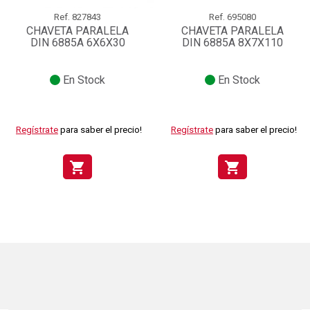
Ref.
827843
Ref.
695080
CHAVETA PARALELA
CHAVETA PARALELA
DIN 6885A 6X6X30
DIN 6885A 8X7X110
En Stock
En Stock
Regístrate
para saber el precio!
Regístrate
para saber el precio!
shopping_cart
shopping_cart