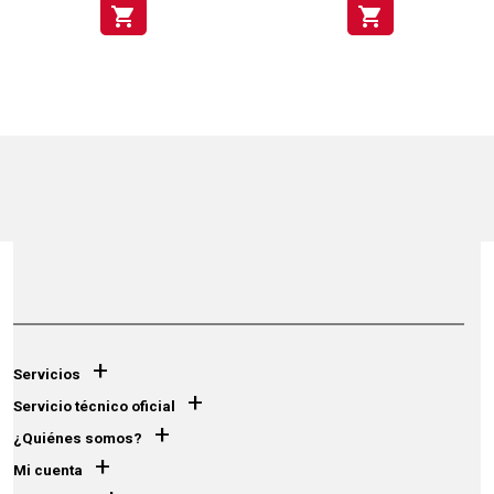
shopping_cart
shopping_cart
+
Servicios
+
Servicio técnico oficial
+
¿Quiénes somos?
+
Mi cuenta