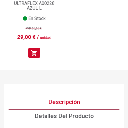
ULTRAFLEX A00228
AZUL L
En Stock
PVP:50,66 €
29,00 € /
unidad
shopping_cart
Descripción
Detalles Del Producto