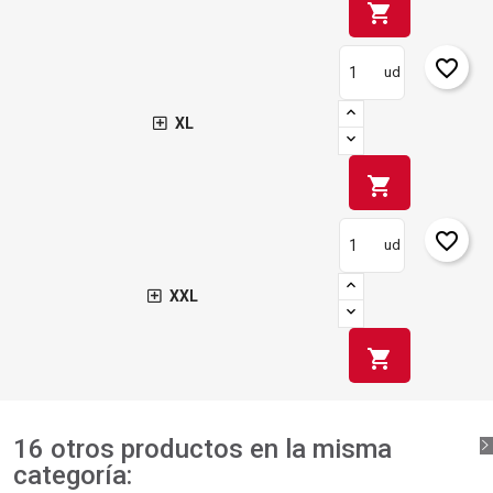
shopping_cart
favorite_border
ud
XL
shopping_cart
favorite_border
ud
XXL
shopping_cart
16 otros productos en la misma
categoría: