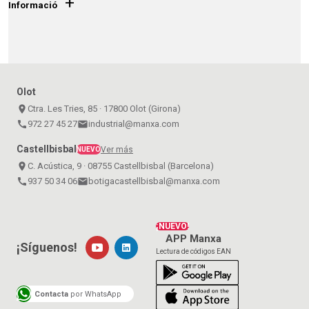
+
Informació
Olot
place
Ctra. Les Tries, 85 · 17800 Olot (Girona)
call
972 27 45 27
email
industrial@manxa.com
Castellbisbal
Ver más
NUEVO
place
C. Acústica, 9 · 08755 Castellbisbal (Barcelona)
call
937 50 34 06
email
botigacastellbisbal@manxa.com
¡NUEVO!
APP Manxa
¡Síguenos!
Lectura de códigos EAN
Contacta
por WhatsApp