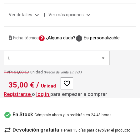
expand_more
expand_more
Ver detalles
|
Ver más opciones
info
¿Alguna duda?
Es personalizable
Ficha técnica
L
PVP: 61,00 € /
unidad
(Precio de venta sin IVA)
favorite_border
35,00 €
/
Unidad
Registrarse
o
log in
para empezar a comprar
check_circle
En Stock
Cómpralo ahora y lo recibirás en 24-48 horas
sync_alt
Devolución gratuita
Tienes 15 días para devolver el producto