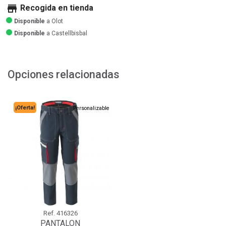
store
Recogida en tienda
Disponible
a Olot
Disponible
a Castellbisbal
Opciones relacionadas
¡Oferta!
Personalizable
Ref.
416326
PANTALON