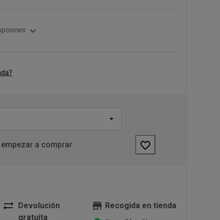
expand_more
opciones
uda?
favorite_border
 empezar a comprar
sync_alt
store
Devolución
Recogida en tienda
gratuita