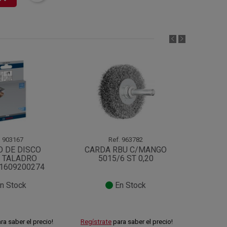
.
903167
Ref.
963782
O DE DISCO
CARDA RBU C/MANGO
CARD
 TALADRO
5015/6 ST 0,20
601
 1609200274
n Stock
En Stock
ra saber el precio!
Regístrate
para saber el precio!
Regístra