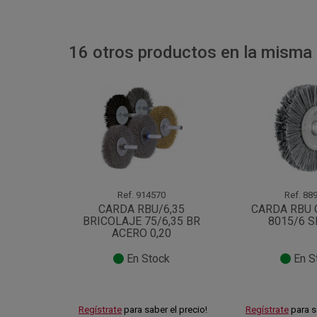
16 otros productos en la misma 
Ref.
914570
Ref.
889
CARDA RBU/6,35
CARDA RBU
BRICOLAJE 75/6,35 BR
8015/6 SI
ACERO 0,20
En Stock
En S
Regístrate
para saber el precio!
Regístrate
para s