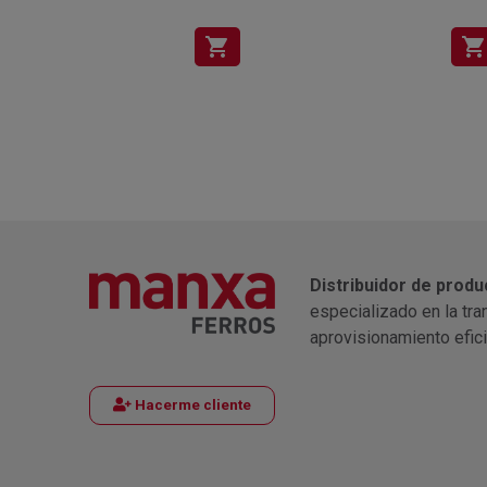
shopping_cart
shopping_cart
Distribuidor de produ
especializado en la tra
aprovisionamiento efic
Hacerme cliente