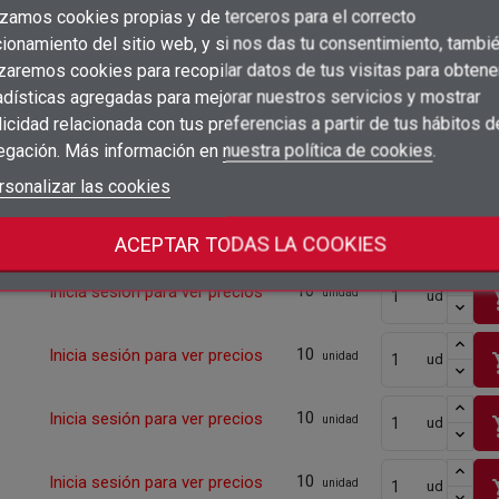
izamos cookies propias y de terceros para el correcto
×
Crear lista de deseos
10
Inicia sesión para ver precios
sho
unidad
ionamiento del sitio web, y si nos das tu consentimiento, tambi
ud
×
Iniciar sesión
izaremos cookies para recopilar datos de tus visitas para obtene
adísticas agregadas para mejorar nuestros servicios y mostrar
×
10
Inicia sesión para ver precios
sho
unidad
ud
Añadir a la lista de deseos
Nombre de la lista de deseos
icidad relacionada con tus preferencias a partir de tus hábitos d
Debe iniciar sesión para guardar productos en su lista de deseos.
egación. Más información en
nuestra política de cookies
.
10
Inicia sesión para ver precios
add_circle_outline
sho
unidad
ud
Crear nueva lista
Iniciar sesión
rsonalizar las cookies
Cancelar
Crear lista de deseos
Cancelar
10
Inicia sesión para ver precios
sho
unidad
ud
ACEPTAR TODAS LA COOKIES
10
Inicia sesión para ver precios
sho
unidad
ud
10
Inicia sesión para ver precios
sho
unidad
ud
10
Inicia sesión para ver precios
sho
unidad
ud
10
Inicia sesión para ver precios
sho
unidad
ud