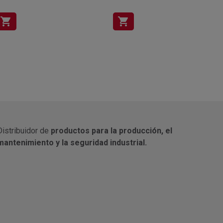
shopping_cart
shopping_cart
Distribuidor de
productos para la producción, el
mantenimiento y la seguridad industrial.