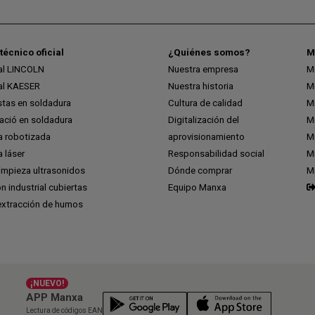
técnico oficial
¿Quiénes somos?
M
ial LINCOLN
Nuestra empresa
M
ial KAESER
Nuestra historia
M
stas en soldadura
Cultura de calidad
M
ció en soldadura
Digitalización del
M
a robotizada
aprovisionamiento
Mi
 láser
Responsabilidad social
Mi
impieza ultrasonidos
Dónde comprar
M
ón industrial cubiertas
Equipo Manxa
extracción de humos
¡NUEVO!
APP Manxa
Lectura de códigos EAN