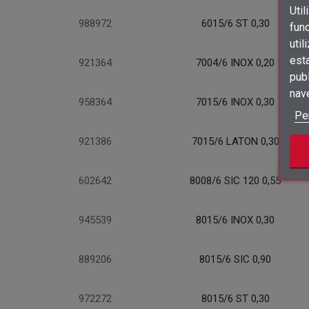
Util
988972
6015/6 ST 0,30
func
util
est
921364
7004/6 INOX 0,20
publ
nav
958364
7015/6 INOX 0,30
Pe
921386
7015/6 LATON 0,30
602642
8008/6 SIC 120 0,55
945539
8015/6 INOX 0,30
889206
8015/6 SIC 0,90
972272
8015/6 ST 0,30