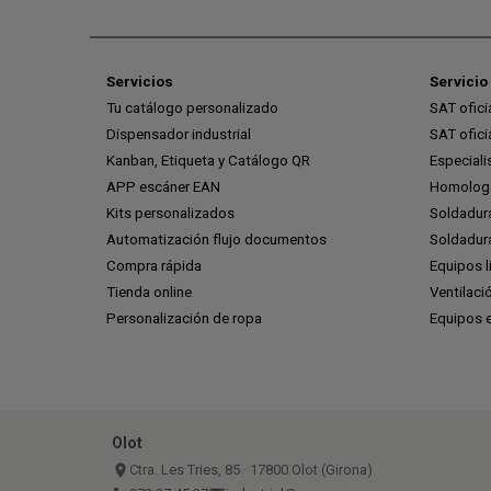
Servicios
Servicio 
Tu catálogo personalizado
SAT ofic
Dispensador industrial
SAT ofic
Kanban, Etiqueta y Catálogo QR
Especiali
APP escáner EAN
Homologa
Kits personalizados
Soldadur
Automatización flujo documentos
Soldadura
Compra rápida
Equipos l
Tienda online
Ventilaci
Personalización de ropa
Equipos 
Olot
place
Ctra. Les Tries, 85 · 17800 Olot (Girona)