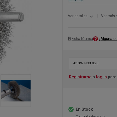
expand_more
Ver detalles
|
Ver más 
¿Alguna d
Ficha técnica
7010/6 INOX 0,20
Registrarse
o
log in
para
check_circle
En Stock
Cómpralo ahora y lo