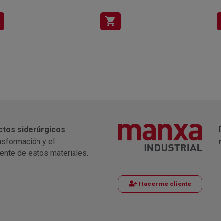
shopping_cart
ctos siderúrgicos
nsformación y el
iente de estos materiales.
Hacerme cliente