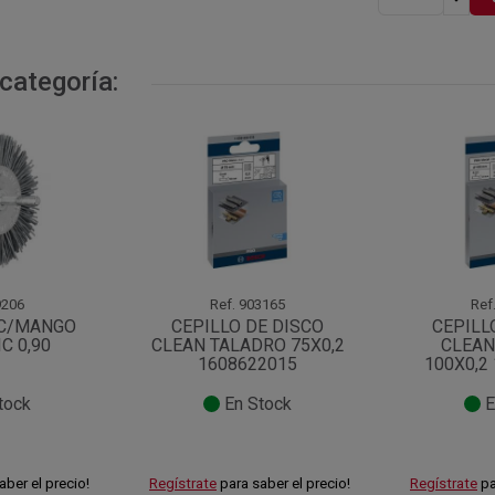
categoría:
206
Ref.
903165
Ref
 C/MANGO
CEPILLO DE DISCO
CEPILL
C 0,90
CLEAN TALADRO 75X0,2
CLEAN
1608622015
100X0,2
tock
En Stock
E
aber el precio!
Regístrate
para saber el precio!
Regístrate
pa