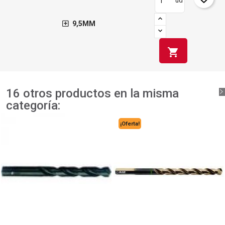
ud
9,5MM
shopping_cart
16 otros productos en la misma
categoría:
¡Oferta!