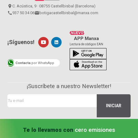
place
C. Acústica, 9 · 08755 Castellbisbal (Barcelona)
call
937 50 34 06
email
botigacastellbisbal@manxa.com
¡NUEVO!
APP Manxa
¡Síguenos!
Lectura de códigos EAN
Contacta
por WhatsApp
¡Suscríbete a nuestro Newsletter!
Te lo llevamos con
cero emisiones