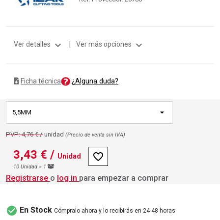
expand_more
expand_more
Ver detalles
|
Ver más opciones
¿Alguna duda?
Ficha técnica
5,5MM
PVP: 4,76 € /
unidad
(Precio de venta sin IVA)
3,43 €
/
favorite_border
Unidad
10 Unidad = 1
Registrarse
o
log in
para empezar a comprar
check_circle
En Stock
Cómpralo ahora y lo recibirás en 24-48 horas