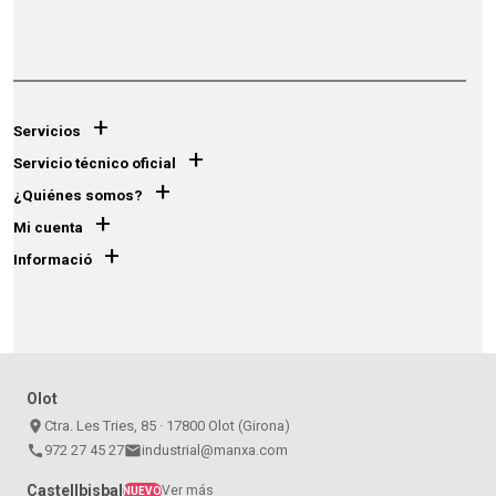
+
Servicios
+
Servicio técnico oficial
+
¿Quiénes somos?
+
Mi cuenta
+
Informació
Olot
place
Ctra. Les Tries, 85 · 17800 Olot (Girona)
call
972 27 45 27
email
industrial@manxa.com
Castellbisbal
Ver más
NUEVO