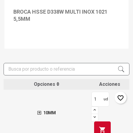
BROCA HSSE D338W MULTI INOX 1021
5,5MM
Opciones
Acciones
favorite_border
ud
10MM
shopping_cart