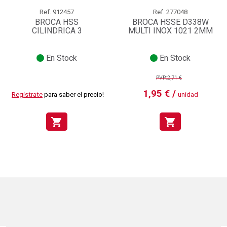
Ref.
912457
Ref.
277048
BROCA HSS
BROCA HSSE D338W
CILINDRICA 3
MULTI INOX 1021 2MM
En Stock
En Stock
PVP:2,71 €
1,95 € /
Regístrate
para saber el precio!
unidad
shopping_cart
shopping_cart