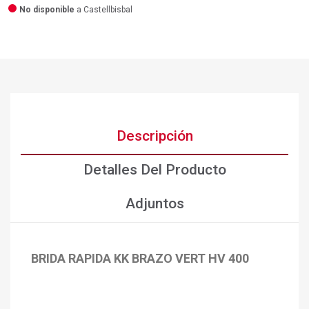
No disponible
a Castellbisbal
Descripción
Detalles Del Producto
Adjuntos
×
BRIDA RAPIDA KK BRAZO VERT HV 400
Crear lista de deseos
×
Iniciar sesión
×
Añadir a la lista de deseos
Nombre de la lista de deseos
Debe iniciar sesión para guardar productos en su lista de