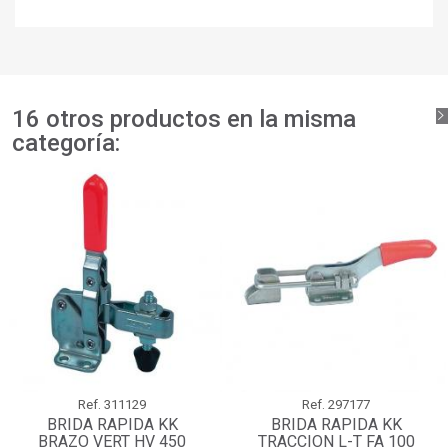
deseos.
add_circle_outline
Crear nueva lista
Iniciar sesión
Cancelar
Crear lista de deseos
Cancelar
16 otros productos en la misma
categoría:
Ref.
311129
Ref.
297177
BRIDA RAPIDA KK
BRIDA RAPIDA KK
BRAZO VERT HV 450
TRACCION L-T FA 100