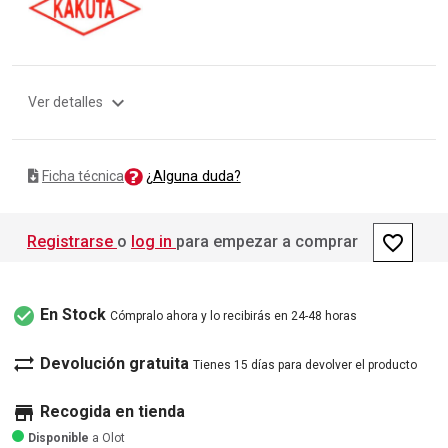
expand_more
Ver detalles
¿Alguna duda?
Ficha técnica
favorite_border
Registrarse
o
log in
para empezar a comprar
check_circle
En Stock
Cómpralo ahora y lo recibirás en 24-48 horas
sync_alt
Devolución gratuita
Tienes 15 días para devolver el producto
store
Recogida en tienda
Disponible
a Olot