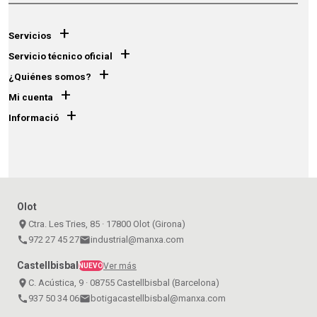
+
Servicios
+
Servicio técnico oficial
+
¿Quiénes somos?
+
Mi cuenta
+
Informació
Olot
place
Ctra. Les Tries, 85 · 17800 Olot (Girona)
call
972 27 45 27
email
industrial@manxa.com
Castellbisbal
Ver más
NUEVO
place
C. Acústica, 9 · 08755 Castellbisbal (Barcelona)
call
937 50 34 06
email
botigacastellbisbal@manxa.com