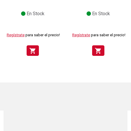
En Stock
En Stock
Regístrate
para saber el precio!
Regístrate
para saber el precio!
shopping_cart
shopping_cart