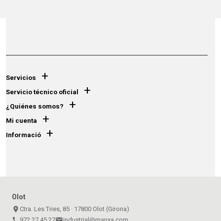
+
Servicios
+
Servicio técnico oficial
+
¿Quiénes somos?
+
Mi cuenta
+
Informació
Olot
place
Ctra. Les Tries, 85 · 17800 Olot (Girona)
call
972 27 45 27
email
industrial@manxa.com