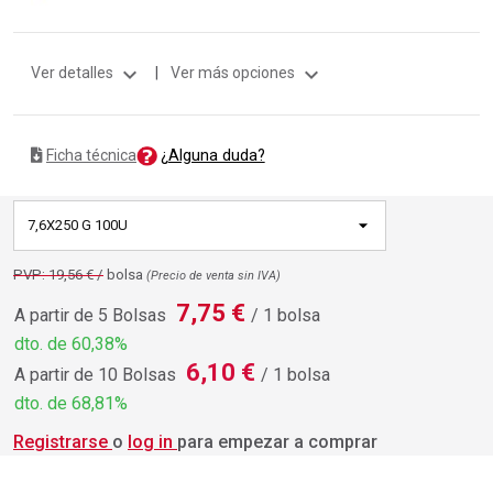
expand_more
expand_more
Ver detalles
|
Ver más opciones
¿Alguna duda?
Ficha técnica
7,6X250 G 100U
PVP: 19,56 € /
bolsa
(Precio de venta sin IVA)
7,75 €
A partir de 5 Bolsas
/ 1 bolsa
dto. de 60,38%
6,10 €
A partir de 10 Bolsas
/ 1 bolsa
dto. de 68,81%
Registrarse
o
log in
para empezar a comprar