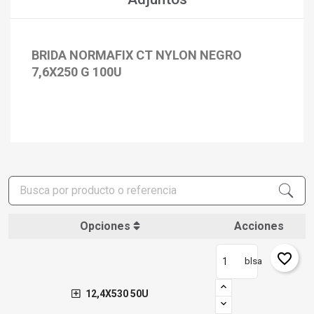
BRIDA NORMAFIX CT NYLON NEGRO
7,6X250 G 100U
Opciones
Acciones
favorite_border
blsa
12,4X530 50U