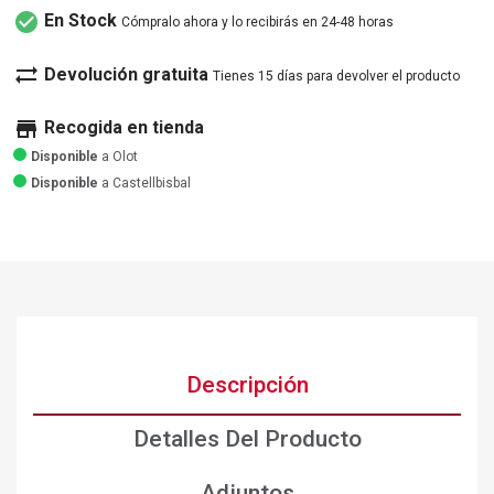
check_circle
En Stock
Cómpralo ahora y lo recibirás en 24-48 horas
sync_alt
Devolución gratuita
Tienes 15 días para devolver el producto
store
Recogida en tienda
Disponible
a Olot
Disponible
a Castellbisbal
Descripción
Detalles Del Producto
Adjuntos