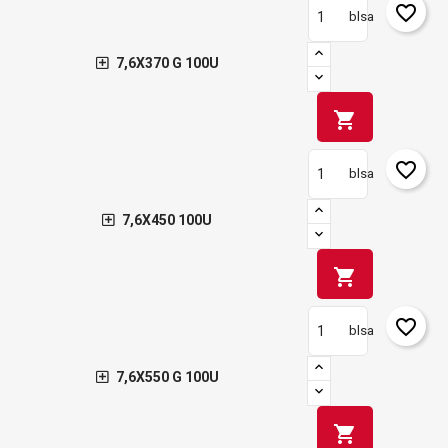
favorite_border
blsa
7,6X370 G 100U
shopping_cart
favorite_border
blsa
7,6X450 100U
shopping_cart
favorite_border
blsa
7,6X550 G 100U
shopping_cart