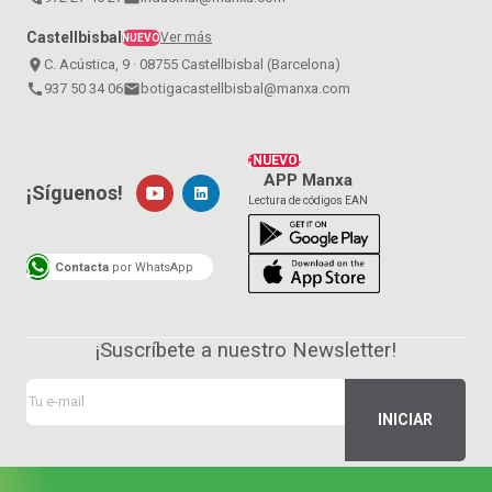
Castellbisbal
Ver más
NUEVO
place
C. Acústica, 9 · 08755 Castellbisbal (Barcelona)
call
937 50 34 06
email
botigacastellbisbal@manxa.com
¡NUEVO!
APP Manxa
¡Síguenos!
Lectura de códigos EAN
Contacta
por WhatsApp
¡Suscríbete a nuestro Newsletter!