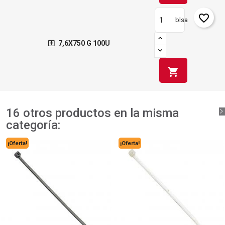
favorite_border
blsa
7,6X750 G 100U
shopping_cart
16 otros productos en la misma
categoría:
¡Oferta!
¡Oferta!