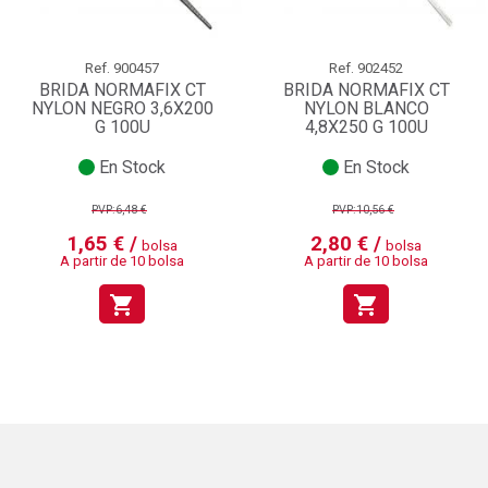
Ref.
900457
Ref.
902452
BRIDA NORMAFIX CT
BRIDA NORMAFIX CT
NYLON NEGRO 3,6X200
NYLON BLANCO
G 100U
4,8X250 G 100U
En Stock
En Stock
PVP:6,48 €
PVP:10,56 €
1,65 € /
2,80 € /
bolsa
bolsa
A partir de 10 bolsa
A partir de 10 bolsa
shopping_cart
shopping_cart