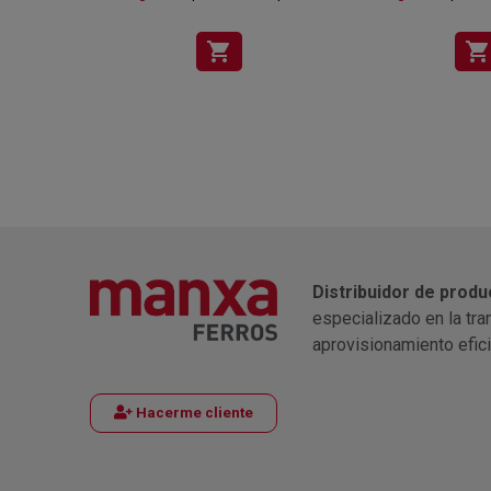
shopping_cart
shopping_cart
Distribuidor de produ
especializado en la tra
aprovisionamiento efic
Hacerme cliente