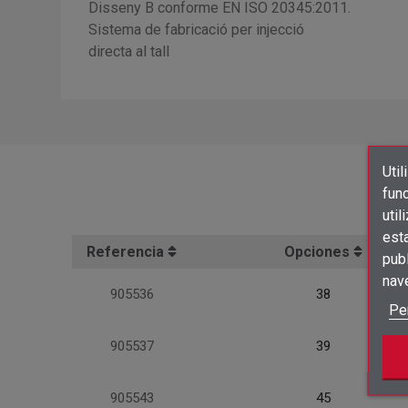
Disseny B conforme EN ISO 20345:2011.
Sistema de fabricació per injecció
directa al tall
Util
func
util
est
Referencia
Opciones
publ
nav
905536
38
Pe
905537
39
905543
45