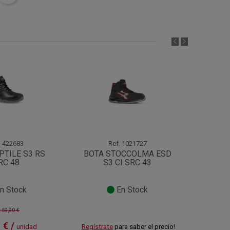
¡Oferta!
.
422683
Ref.
1021727
PTILE S3 RS
BOTA STOCCOLMA ESD
BOTA 
RC 48
S3 CI SRC 43
n Stock
En Stock
:59,90 €
 € /
56
unidad
Regístrate
para saber el precio!