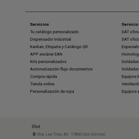
Servicios
Servicio 
Tu catálogo personalizado
SAT ofic
Dispensador industrial
SAT ofic
Kanban, Etiqueta y Catálogo QR
Especiali
APP escáner EAN
Homologa
Kits personalizados
Soldadur
Automatización flujo documentos
Soldadura
Compra rápida
Equipos l
Tienda online
Ventilaci
Personalización de ropa
Equipos 
Olot
place
Ctra. Les Tries, 85 · 17800 Olot (Girona)