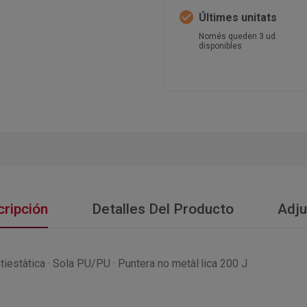
check_circle
Últimes unitats
Només queden 3 ud.
disponibles
ripción
Detalles Del Producto
Adju
antiestàtica · Sola PU/PU · Puntera no metàl·lica 200 J