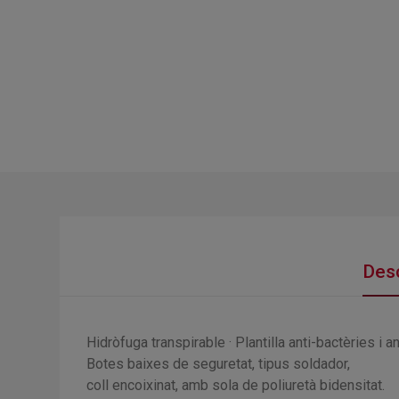
Desc
Hidròfuga transpirable · Plantilla anti-bactèries i 
Botes baixes de seguretat, tipus soldador,
coll encoixinat, amb sola de poliuretà bidensitat.