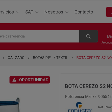
p
rvicios
SAT
Nosotros
Contacto
search
Mi
Product
CALZADO
BOTAS PIEL / TEXTIL
BOTA CEREZO S2 NO
OPORTUNIDAD
BOTA CEREZO S2 N
Referencia Manxa:
905542
Ref. Prov