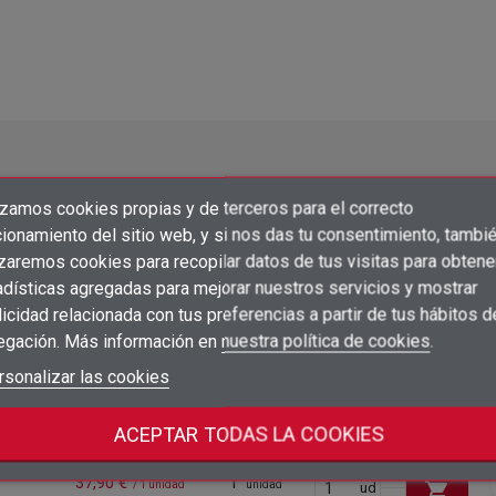
izamos cookies propias y de terceros para el correcto
×
Crear lista de deseos
ionamiento del sitio web, y si nos das tu consentimiento, tambi
×
Iniciar sesión
izaremos cookies para recopilar datos de tus visitas para obtene
adísticas agregadas para mejorar nuestros servicios y mostrar
×
Añadir a la lista de deseos
Nombre de la lista de deseos
Precio
Embalaje
Acc
icidad relacionada con tus preferencias a partir de tus hábitos d
Debe iniciar sesión para guardar productos en su lista de deseos.
egación. Más información en
nuestra política de cookies
.
37,90 €
1
add_circle_outline
Crear nueva lista
shopping_cart
/ 1 unidad
unidad
ud
Iniciar sesión
rsonalizar las cookies
Cancelar
Crear lista de deseos
Cancelar
37,90 €
1
shopping_cart
/ 1 unidad
unidad
ud
ACEPTAR TODAS LA COOKIES
37,90 €
1
shopping_cart
/ 1 unidad
unidad
ud