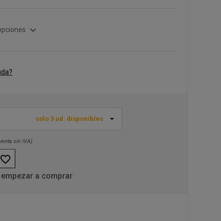
expand_more
opciones
uda?
solo 3 ud. disponibles
venta sin IVA)
favorite_border
 empezar a comprar