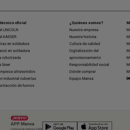
técnico oficial
¿Quiénes somos?
M
ial LINCOLN
Nuestra empresa
M
ial KAESER
Nuestra historia
M
stas en soldadura
Cultura de calidad
M
ció en soldadura
Digitalización del
M
a robotizada
aprovisionamiento
Mi
 láser
Responsabilidad social
Mi
impieza ultrasonidos
Dónde comprar
M
ón industrial cubiertas
Equipo Manxa
extracción de humos
¡NUEVO!
APP Manxa
Lectura de códigos EAN