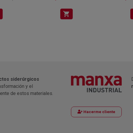
shopping_cart
ctos siderúrgicos
nsformación y el
iente de estos materiales.
Hacerme cliente