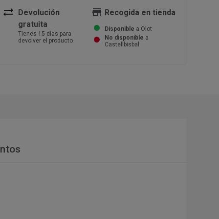
sync_alt
store
Devolución
Recogida en tienda
gratuita
Disponible
a Olot
Tienes 15 días para
No disponible
a
devolver el producto
Castellbisbal
ntos