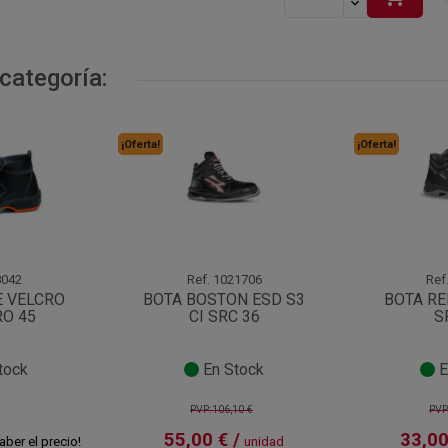
categoría:
¡Oferta!
¡Oferta!
042
Ref.
1021706
Ref
E VELCRO
BOTA BOSTON ESD S3
BOTA RE
RO 45
CI SRC 36
S
tock
En Stock
E
PVP:106,10 €
PVP
55,00 € /
33,00
aber el precio!
unidad