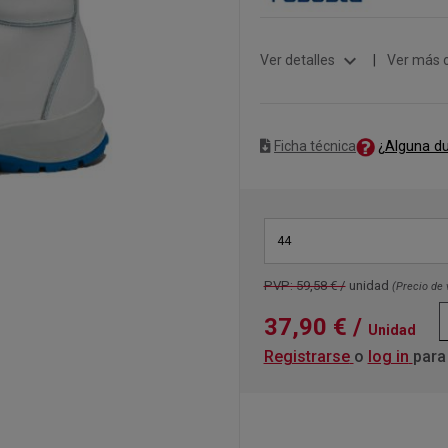
expand_more
Ver detalles
|
Ver más 
¿Alguna d
Ficha técnica
44
PVP: 59,58 € /
unidad
(Precio de 
37,90 €
/
Unidad
Registrarse
o
log in
para