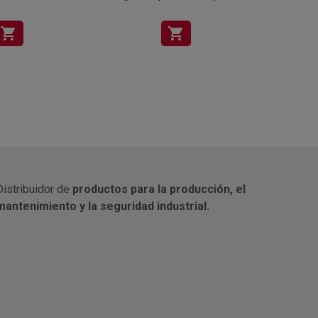
shopping_cart
shopping_cart
Distribuidor de
productos para la producción, el
mantenimiento y la seguridad industrial.