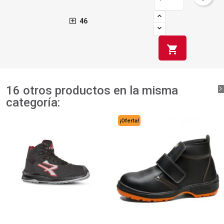
46
shopping_cart
16 otros productos en la misma
categoría:
¡Oferta!