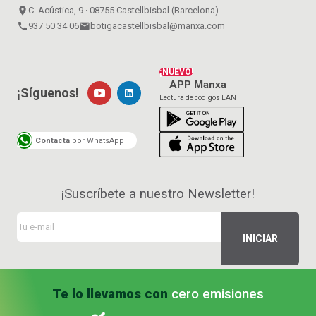
place
C. Acústica, 9 · 08755 Castellbisbal (Barcelona)
call
937 50 34 06
email
botigacastellbisbal@manxa.com
¡NUEVO!
APP Manxa
¡Síguenos!
Lectura de códigos EAN
Contacta
por WhatsApp
¡Suscríbete a nuestro Newsletter!
Te lo llevamos con
cero emisiones