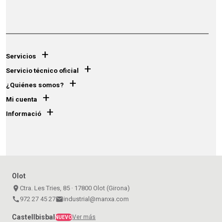
+
Servicios
+
Servicio técnico oficial
+
¿Quiénes somos?
+
Mi cuenta
+
Informació
Olot
place
Ctra. Les Tries, 85 · 17800 Olot (Girona)
call
972 27 45 27
email
industrial@manxa.com
Castellbisbal
Ver más
NUEVO