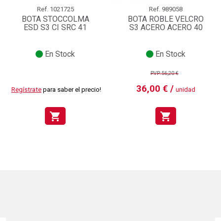
Ref.
1021725
Ref.
989058
BOTA STOCCOLMA
BOTA ROBLE VELCRO
ESD S3 CI SRC 41
S3 ACERO ACERO 40
En Stock
En Stock
PVP:56,20 €
36,00 € /
Regístrate
para saber el precio!
unidad
shopping_cart
shopping_cart