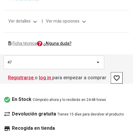
expand_more
expand_more
Ver detalles
|
Ver más opciones
¿Alguna duda?
Ficha técnica
47
favorite_border
Registrarse
o
log in
para empezar a comprar
check_circle
En Stock
Cómpralo ahora y lo recibirás en 24-48 horas
sync_alt
Devolución gratuita
Tienes 15 días para devolver el producto
store
Recogida en tienda