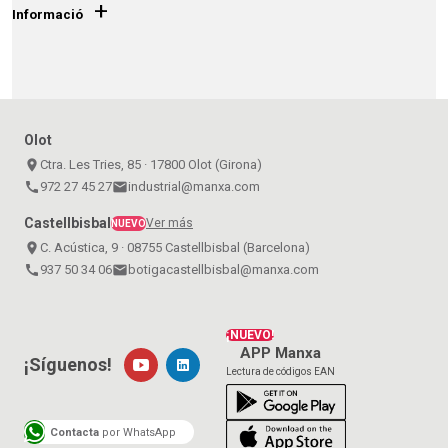
+
Informació
Olot
place
Ctra. Les Tries, 85 · 17800 Olot (Girona)
call
972 27 45 27
email
industrial@manxa.com
Castellbisbal
Ver más
NUEVO
place
C. Acústica, 9 · 08755 Castellbisbal (Barcelona)
call
937 50 34 06
email
botigacastellbisbal@manxa.com
¡NUEVO!
APP Manxa
¡Síguenos!
Lectura de códigos EAN
Contacta
por WhatsApp