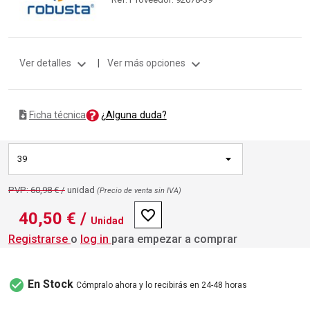
expand_more
expand_more
Ver detalles
|
Ver más opciones
¿Alguna duda?
Ficha técnica
39
PVP: 60,98 € /
unidad
(Precio de venta sin IVA)
favorite_border
40,50 €
/
Unidad
Registrarse
o
log in
para empezar a comprar
check_circle
En Stock
Cómpralo ahora y lo recibirás en 24-48 horas