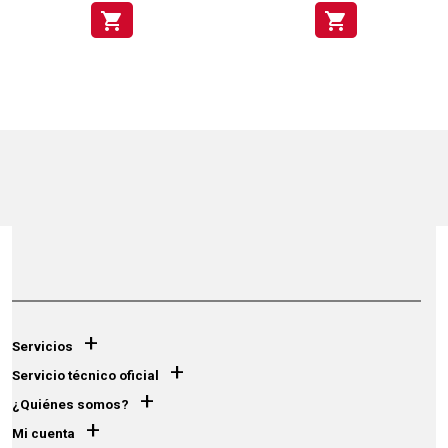
shopping_cart
shopping_cart
+
Servicios
+
Servicio técnico oficial
+
¿Quiénes somos?
+
Mi cuenta