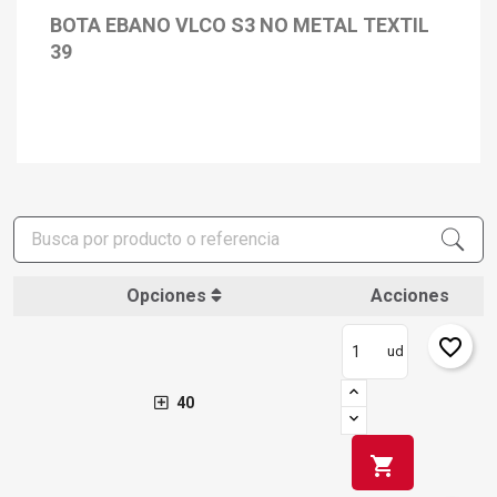
BOTA EBANO VLCO S3 NO METAL TEXTIL
39
Opciones
Acciones
favorite_border
ud
40
shopping_cart