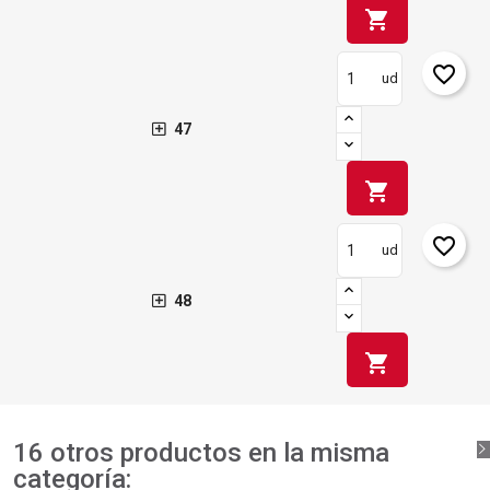
shopping_cart
favorite_border
ud
47
shopping_cart
favorite_border
ud
48
shopping_cart
16 otros productos en la misma
categoría: