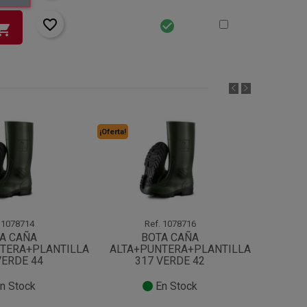
favorite_border
check_circle
pping_cart
¡Oferta!
¡Oferta!
1078714
Ref.
1078716
A CAÑA
BOTA CAÑA
TERA+PLANTILLA
ALTA+PUNTERA+PLANTILLA
ALTA+
VERDE 44
317 VERDE 42
3
n Stock
En Stock