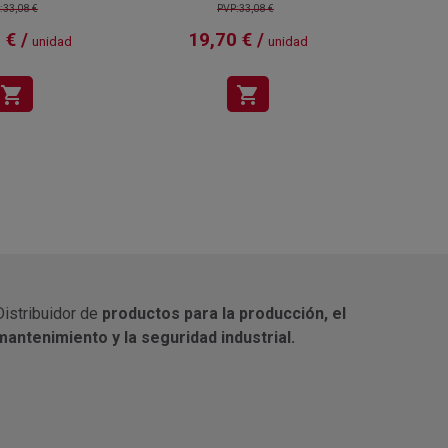
:33,08 €
PVP:33,08 €
 € /
19,70 € /
19
unidad
unidad
shopping_cart
shopping_cart
Distribuidor de
productos para la producción, el
mantenimiento y la seguridad industrial.