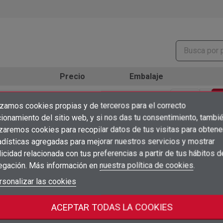
Precio
Embalaje
10
Inicia sesión para ver precios
sho
unidad
ud
izamos cookies propias y de terceros para el correcto
×
Crear lista de deseos
ionamiento del sitio web, y si nos das tu consentimiento, tambi
×
Iniciar sesión
10
Inicia sesión para ver precios
izaremos cookies para recopilar datos de tus visitas para obtene
sho
unidad
ud
adísticas agregadas para mejorar nuestros servicios y mostrar
×
Añadir a la lista de deseos
Nombre de la lista de deseos
icidad relacionada con tus preferencias a partir de tus hábitos d
Debe iniciar sesión para guardar productos en su lista de deseos.
10
Inicia sesión para ver precios
sho
unidad
ud
egación. Más información en
nuestra política de cookies
.
add_circle_outline
Crear nueva lista
Iniciar sesión
rsonalizar las cookies
Cancelar
10
Inicia sesión para ver precios
sho
unidad
ud
Crear lista de deseos
Cancelar
ACEPTAR TODAS LA COOKIES
10
Inicia sesión para ver precios
sho
unidad
ud