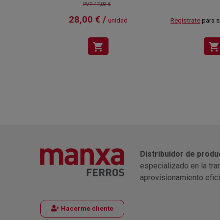
PVP:47,09 €
28,00 € /
unidad
Regístrate
para s
shopping_cart
shopping_cart
Distribuidor de produ
especializado en la tra
aprovisionamiento efic
Hacerme cliente