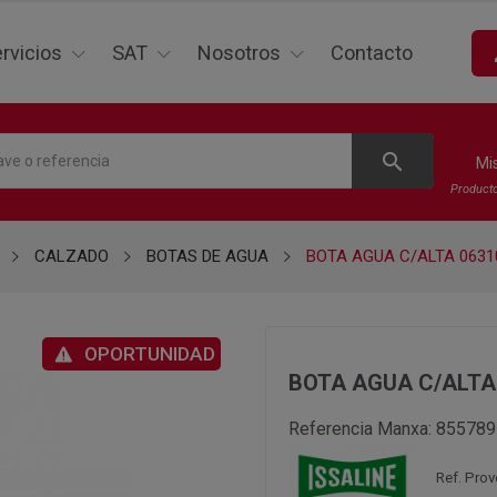
p
rvicios
SAT
Nosotros
Contacto
search
Mi
Product
CALZADO
BOTAS DE AGUA
BOTA AGUA C/ALTA 0631
OPORTUNIDAD
BOTA AGUA C/ALTA 
Referencia Manxa:
855789
Ref. Pro