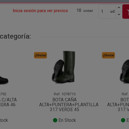
10
Inicia sesión para ver precios
sho
unidad
ud
categoría:
¡Oferta!
¡Oferta!
792
Ref.
1078715
Ref.
 C/ALTA
BOTA CAÑA
BOT
EGRA 46
ALTA+PUNTERA+PLANTILLA
ALTA+PUN
317 VERDE 45
317 
tock
En Stock
E