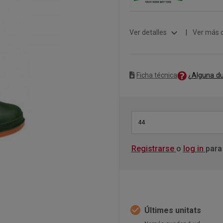
expand_more
Ver detalles
|
Ver más 
¿Alguna d
Ficha técnica
44
Registrarse
o
log in
para
check_circle
Últimes unitats