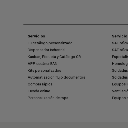
Servicios
Servicio 
Tu catálogo personalizado
SAT ofic
Dispensador industrial
SAT ofic
Kanban, Etiqueta y Catálogo QR
Especiali
APP escáner EAN
Homologa
Kits personalizados
Soldadur
Automatización flujo documentos
Soldadura
Compra rápida
Equipos l
Tienda online
Ventilaci
Personalización de ropa
Equipos 