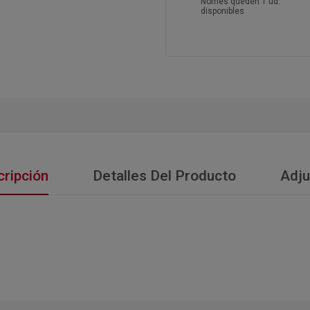
Només queden 1 ud.
disponibles
ripción
Detalles Del Producto
Adju