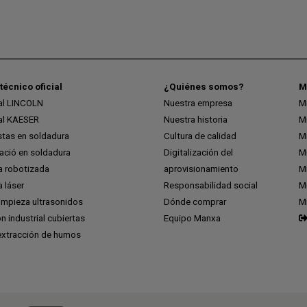
técnico oficial
¿Quiénes somos?
M
ial LINCOLN
Nuestra empresa
M
ial KAESER
Nuestra historia
M
stas en soldadura
Cultura de calidad
M
ció en soldadura
Digitalización del
M
a robotizada
aprovisionamiento
Mi
 láser
Responsabilidad social
Mi
impieza ultrasonidos
Dónde comprar
M
ón industrial cubiertas
Equipo Manxa
extracción de humos