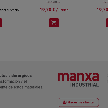
PVP:33,08 €
PVP
19,70 € /
19,70
aber el precio!
unidad
shopping_cart
ctos siderúrgicos
nsformación y el
iente de estos materiales.
Hacerme cliente