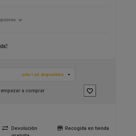
expand_more
opciones
uda?
solo 1 ud. disponibles
favorite_border
 empezar a comprar
sync_alt
store
Devolución
Recogida en tienda
gratuita