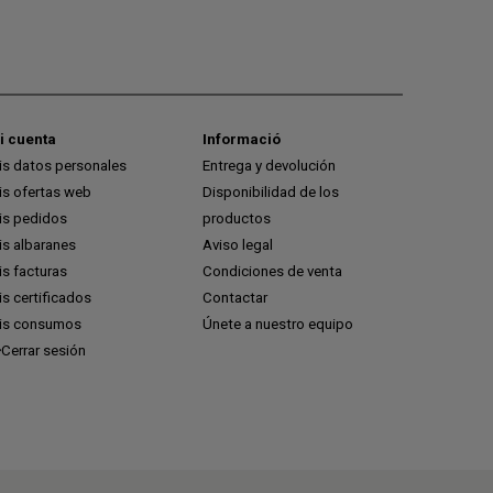
i cuenta
Informació
is datos personales
Entrega y devolución
is ofertas web
Disponibilidad de los
is pedidos
productos
is albaranes
Aviso legal
s facturas
Condiciones de venta
s certificados
Contactar
is consumos
Únete a nuestro equipo
Cerrar sesión