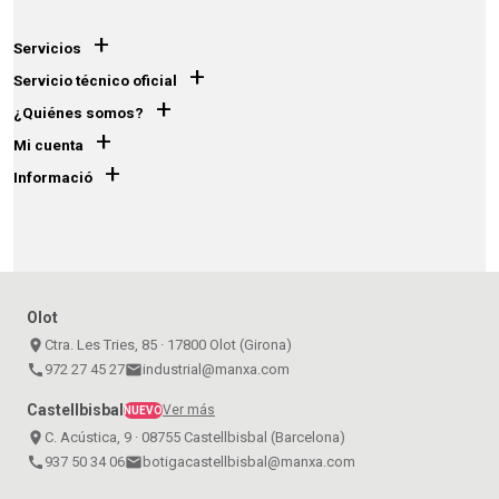
+
Servicios
+
Servicio técnico oficial
+
¿Quiénes somos?
+
Mi cuenta
+
Informació
Olot
place
Ctra. Les Tries, 85 · 17800 Olot (Girona)
call
972 27 45 27
email
industrial@manxa.com
Castellbisbal
Ver más
NUEVO
place
C. Acústica, 9 · 08755 Castellbisbal (Barcelona)
call
937 50 34 06
email
botigacastellbisbal@manxa.com