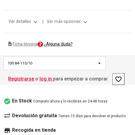
expand_more
expand_more
Ver detalles
|
Ver más opciones
¿Alguna duda?
Ficha técnica
100 84-115/10
favorite_border
Registrarse
o
log in
para empezar a comprar
check_circle
En Stock
Cómpralo ahora y lo recibirás en 24-48 horas
sync_alt
Devolución gratuita
Tienes 15 días para devolver el producto
store
Recogida en tienda