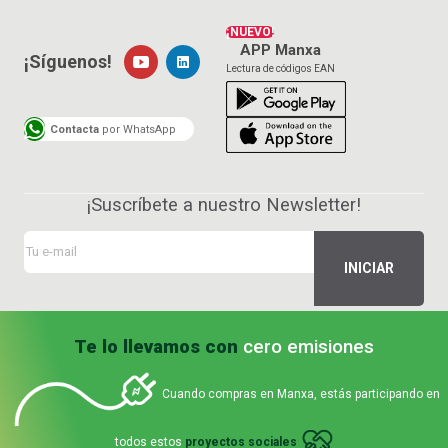
¡NUEVO!
APP Manxa
¡Síguenos!
Lectura de códigos EAN
Contacta
por WhatsApp
¡Suscríbete a nuestro Newsletter!
Te lo llevamos con
cero emisiones
Cuando compras en Manxa, estás participando en
todos estos
proyectos sociales