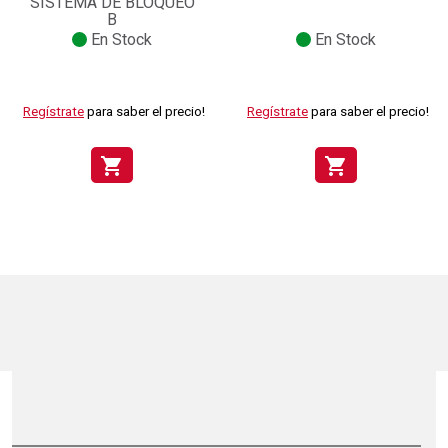
SISTEMA DE BLOQUEO
B
En Stock
En Stock
Regístrate
para saber el precio!
Regístrate
para saber el precio!
shopping_cart
shopping_cart