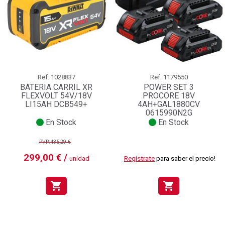
Ref.
1028837
Ref.
1179550
BATERIA CARRIL XR
POWER SET 3
FLEXVOLT 54V/18V
PROCORE 18V
LI15AH DCB549+
4AH+GAL1880CV
0615990N2G
En Stock
En Stock
PVP:435,29 €
299,00 € /
unidad
Regístrate
para saber el precio!
shopping_cart
shopping_cart