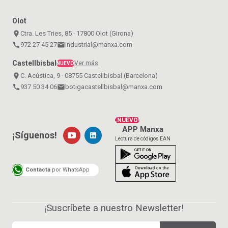
Olot
place
Ctra. Les Tries, 85 · 17800 Olot (Girona)
call
972 27 45 27
email
industrial@manxa.com
Castellbisbal
Ver más
NUEVO
place
C. Acústica, 9 · 08755 Castellbisbal (Barcelona)
call
937 50 34 06
email
botigacastellbisbal@manxa.com
¡NUEVO!
APP Manxa
¡Síguenos!
Lectura de códigos EAN
Contacta
por WhatsApp
¡Suscríbete a nuestro Newsletter!