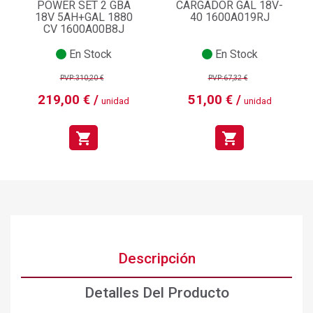
POWER SET 2 GBA
CARGADOR GAL 18V-
18V 5AH+GAL 1880
40 1600A019RJ
CV 1600A00B8J
En Stock
En Stock
PVP:310,20 €
PVP:67,32 €
219,00 € /
51,00 € /
unidad
unidad
shopping_cart
shopping_cart
×
Crear lista de deseos
×
Iniciar sesión
×
Añadir a la lista de deseos
Nombre de la lista de deseos
Debe iniciar sesión para guardar productos en su lista de
deseos.
Descripción
add_circle_outline
Crear nueva lista
Iniciar sesión
Cancelar
Crear lista de deseos
Cancelar
Detalles Del Producto