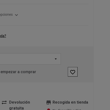
expand_more
opciones
uda?
favorite_border
 empezar a comprar
sync_alt
store
Devolución
Recogida en tienda
gratuita