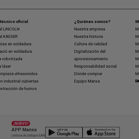
técnico oficial
¿Quiénes somos?
M
ial LINCOLN
Nuestra empresa
M
ial KAESER
Nuestra historia
M
stas en soldadura
Cultura de calidad
M
ció en soldadura
Digitalización del
M
a robotizada
aprovisionamiento
Mi
 láser
Responsabilidad social
Mi
impieza ultrasonidos
Dónde comprar
M
ón industrial cubiertas
Equipo Manxa
extracción de humos
¡NUEVO!
APP Manxa
Lectura de códigos EAN