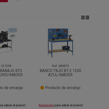
.
327058
Ref.
680870
RABAJO BT3
BANCO TBJO BT-2 1200
BANC
 GRIS/MADER
AZUL/MADER
BT3 1
o de encargo
Producto de encargo
Pro
ra saber el precio!
Regístrate
para saber el precio!
Regístra