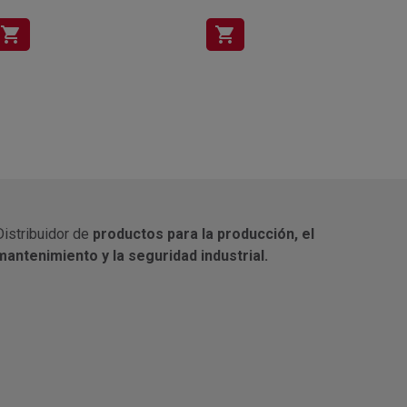
shopping_cart
shopping_cart
Distribuidor de
productos para la producción, el
mantenimiento y la seguridad industrial.