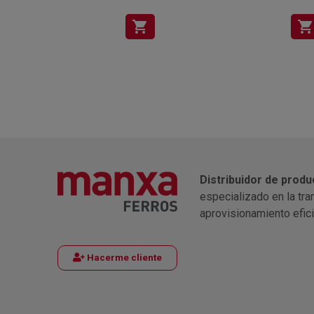
shopping_cart
shopping_cart
Distribuidor de produ
especializado en la tra
aprovisionamiento efic
Hacerme cliente