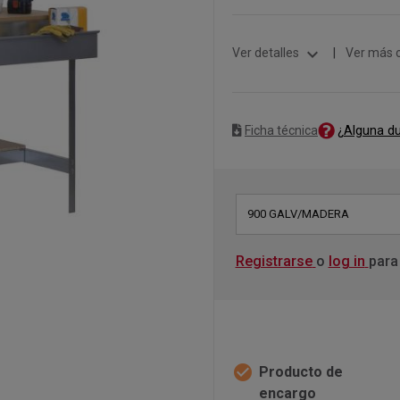
expand_more
Ver detalles
|
Ver más 
¿Alguna d
Ficha técnica
900 GALV/MADERA
Registrarse
o
log in
para
check_circle
Producto de
encargo