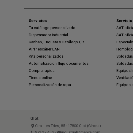
Servicios
Servicio 
Tu catálogo personalizado
SAT ofic
Dispensador industrial
SAT ofic
Kanban, Etiqueta y Catálogo QR
Especiali
APP escáner EAN
Homologa
Kits personalizados
Soldadur
Automatización flujo documentos
Soldadura
Compra rápida
Equipos l
Tienda online
Ventilaci
Personalización de ropa
Equipos 
Olot
place
Ctra. Les Tries, 85 · 17800 Olot (Girona)
call
972 27 45 27
email
industrial@manxa.com