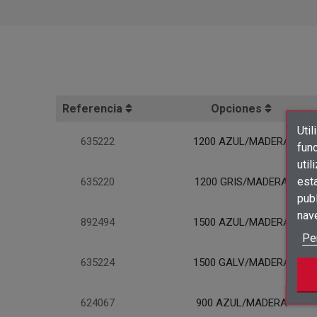
Referencia
Opciones
Util
635222
1200 AZUL/MADERA
func
util
est
635220
1200 GRIS/MADERA
publ
nav
892494
1500 AZUL/MADERA
Pe
635224
1500 GALV/MADERA
624067
900 AZUL/MADERA