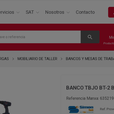
p
rvicios
SAT
Nosotros
Contacto
search
Mi
Product
ARGAS
MOBILIARIO DE TALLER
BANCOS Y MESAS DE TRAB
BANCO TBJO BT-2 
Referencia Manxa:
635219
Ref. Pro