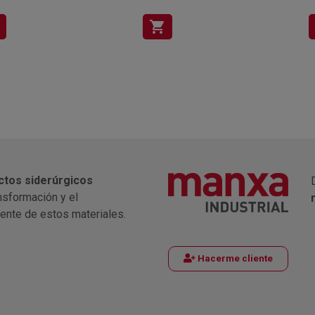
shopping_cart
ctos siderúrgicos
nsformación y el
iente de estos materiales.
Hacerme cliente