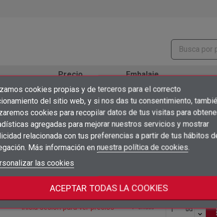
Precio
Embalaje
izamos cookies propias y de terceros para el correcto
×
1
Inicia sesión para ver precios
Crear lista de deseos
sho
unidad
ud
ionamiento del sitio web, y si nos das tu consentimiento, tambi
×
Iniciar sesión
izaremos cookies para recopilar datos de tus visitas para obtene
adísticas agregadas para mejorar nuestros servicios y mostrar
1
Inicia sesión para ver precios
×
sho
unidad
ud
Añadir a la lista de deseos
Nombre de la lista de deseos
icidad relacionada con tus preferencias a partir de tus hábitos d
Debe iniciar sesión para guardar productos en su lista de deseos.
egación. Más información en
nuestra política de cookies
.
1
Inicia sesión para ver precios
sho
unidad
ud
add_circle_outline
Crear nueva lista
Iniciar sesión
rsonalizar las cookies
Cancelar
Crear lista de deseos
Cancelar
1
Inicia sesión para ver precios
sho
unidad
ud
ACEPTAR TODAS LA COOKIES
1
Inicia sesión para ver precios
sho
unidad
ud