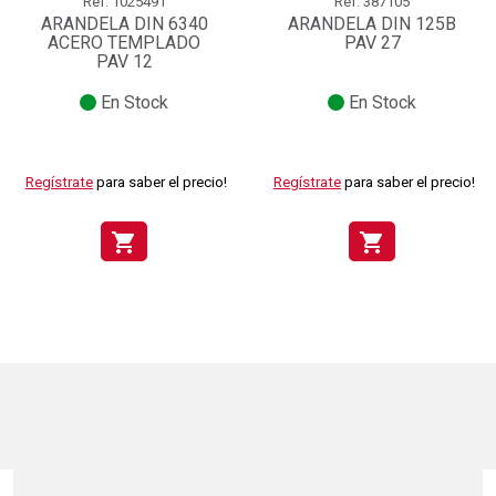
Ref.
1025491
Ref.
387105
ARANDELA DIN 6340
ARANDELA DIN 125B
ACERO TEMPLADO
PAV 27
PAV 12
En Stock
En Stock
Regístrate
para saber el precio!
Regístrate
para saber el precio!
shopping_cart
shopping_cart