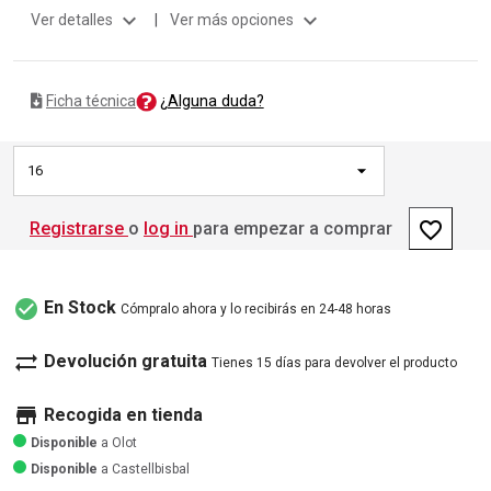
expand_more
expand_more
Ver detalles
|
Ver más opciones
¿Alguna duda?
Ficha técnica
16
favorite_border
Registrarse
o
log in
para empezar a comprar
check_circle
En Stock
Cómpralo ahora y lo recibirás en 24-48 horas
sync_alt
Devolución gratuita
Tienes 15 días para devolver el producto
store
Recogida en tienda
Disponible
a Olot
Disponible
a Castellbisbal