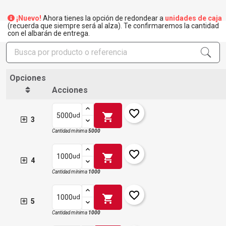
¡Nuevo!
Ahora tienes la opción de redondear a
unidades de caja
(recuerda que siempre será al alza). Te confirmaremos la cantidad
con el albarán de entrega.
Opciones
Acciones
favorite_border
shopping_cart
ud
3
Cantidad mínima
5000
favorite_border
shopping_cart
ud
4
Cantidad mínima
1000
favorite_border
shopping_cart
ud
5
Cantidad mínima
1000