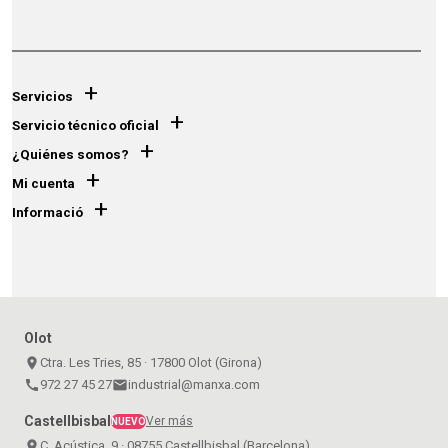
+
Servicios
+
Servicio técnico oficial
+
¿Quiénes somos?
+
Mi cuenta
+
Informació
Olot
place
Ctra. Les Tries, 85 · 17800 Olot (Girona)
call
972 27 45 27
email
industrial@manxa.com
Castellbisbal
Ver más
NUEVO
place
C. Acústica, 9 · 08755 Castellbisbal (Barcelona)