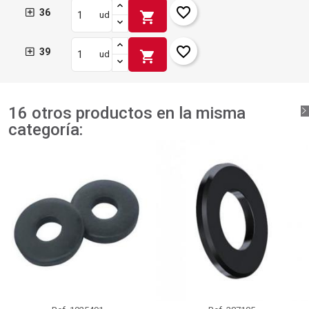
favorite_border
36
shopping_cart
ud
favorite_border
39
shopping_cart
ud
16 otros productos en la misma
categoría: