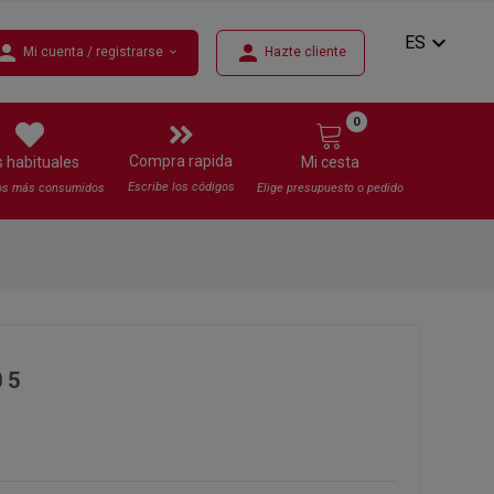
expand_more
ES
erson
person
Mi cuenta / registrarse
Hazte cliente
expand_more
0
Compra rapida
s habituales
Mi cesta
Escribe los códigos
os más consumidos
Elige presupuesto o pedido
 5