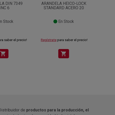
A DIN 7349
ARANDELA HEICO-LOCK
ARA
INC 6
STANDARD ACERO 20
n Stock
En Stock
ra saber el precio!
Regístrate
para saber el precio!
Regístra
shopping_cart
shopping_cart
Distribuidor de
productos para la producción, el