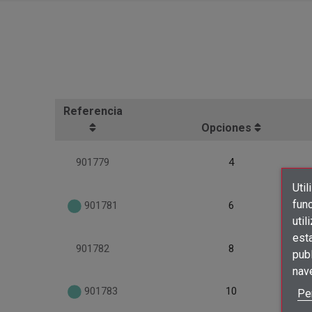
Referencia
Opciones
901779
4
Util
func
901781
6
util
est
901782
8
publ
nav
901783
10
Pe