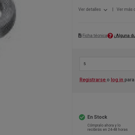
expand_more
Ver detalles
|
Ver más 
¿Alguna d
Ficha técnica
5
Registrarse
o
log in
para
check_circle
En Stock
Cómpralo ahora y lo
recibirás en 24-48 horas