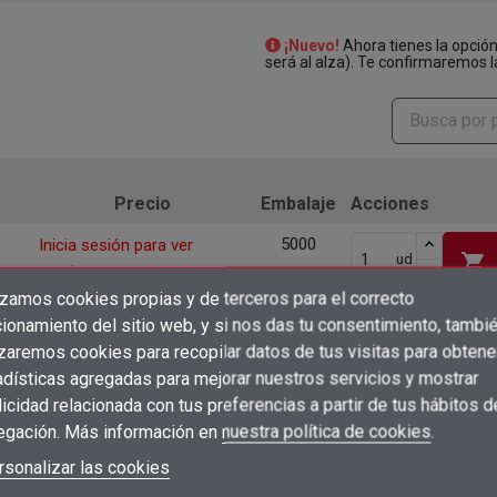
¡Nuevo!
Ahora tienes la opció
será al alza). Te confirmaremos l
Precio
Embalaje
Acciones
5000
Inicia sesión para ver
shopping_cart
ud
precios
unidad
izamos cookies propias y de terceros para el correcto
×
2000
Inicia sesión para ver
Crear lista de deseos
ionamiento del sitio web, y si nos das tu consentimiento, tambi
shopping_cart
ud
×
precios
Iniciar sesión
unidad
izaremos cookies para recopilar datos de tus visitas para obtene
adísticas agregadas para mejorar nuestros servicios y mostrar
×
1000
Inicia sesión para ver
Añadir a la lista de deseos
Nombre de la lista de deseos
shopping_cart
ud
icidad relacionada con tus preferencias a partir de tus hábitos d
Debe iniciar sesión para guardar productos en su lista de deseos.
precios
unidad
egación. Más información en
nuestra política de cookies
.
add_circle_outline
Inicia sesión para ver
Crear nueva lista
800
shopping_cart
Iniciar sesión
rsonalizar las cookies
ud
Cancelar
unidad
precios
Crear lista de deseos
Cancelar