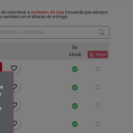
n de redondear a
unidades de caja
(recuerda que siempre
a cantidad con el albarán de entrega.
En
stock
add_shopping_cart
Afegir
favorite_border
check_circle
favorite_border
check_circle
én
r
favorite_border
check_circle
e
favorite_border
check_circle