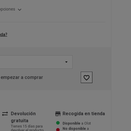
expand_more
opciones
uda?
favorite_border
 empezar a comprar
sync_alt
store
Devolución
Recogida en tienda
gratuita
Disponible
a Olot
Tienes 15 días para
No disponible
a
devolver el producto