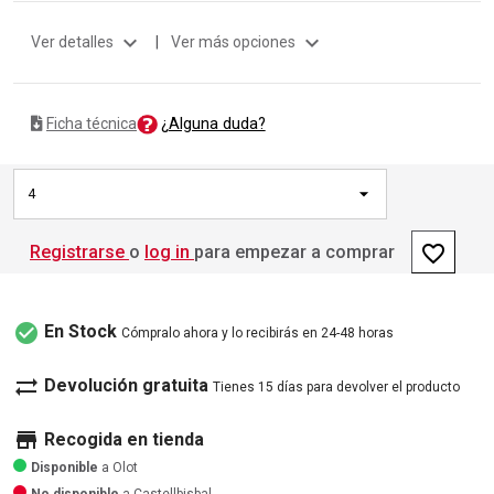
expand_more
expand_more
Ver detalles
|
Ver más opciones
¿Alguna duda?
Ficha técnica
4
favorite_border
Registrarse
o
log in
para empezar a comprar
check_circle
En Stock
Cómpralo ahora y lo recibirás en 24-48 horas
sync_alt
Devolución gratuita
Tienes 15 días para devolver el producto
store
Recogida en tienda
Disponible
a Olot