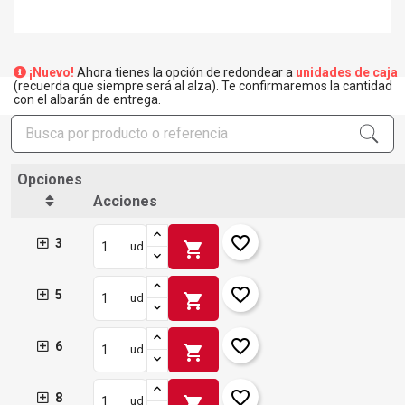
¡Nuevo!
Ahora tienes la opción de redondear a
unidades de caja
(recuerda que siempre será al alza). Te confirmaremos la cantidad
con el albarán de entrega.
×
Crear lista de deseos
×
Opciones
Iniciar sesión
Acciones
×
Añadir a la lista de deseos
Nombre de la lista de deseos
Debe iniciar sesión para guardar productos en su lista de
favorite_border
3
shopping_cart
ud
deseos.
add_circle_outline
Crear nueva lista
favorite_border
5
shopping_cart
ud
Iniciar sesión
Cancelar
Crear lista de deseos
Cancelar
favorite_border
6
shopping_cart
ud
favorite_border
8
shopping_cart
ud