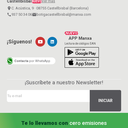
Castellbisbal
Ver más
NUEVO
place
C. Acústica, 9 · 08755 Castellbisbal (Barcelona)
call
937 50 34 06
email
botigacastellbisbal@manxa.com
¡NUEVO!
APP Manxa
¡Síguenos!
Lectura de códigos EAN
Contacta
por WhatsApp
¡Suscríbete a nuestro Newsletter!
Te lo llevamos con
cero emisiones