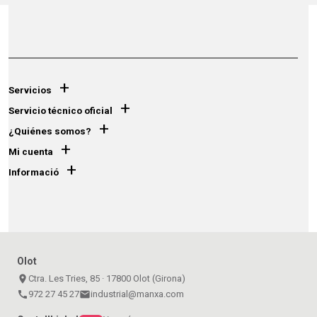
+
Servicios
+
Servicio técnico oficial
+
¿Quiénes somos?
+
Mi cuenta
+
Informació
Olot
place
Ctra. Les Tries, 85 · 17800 Olot (Girona)
call
972 27 45 27
email
industrial@manxa.com