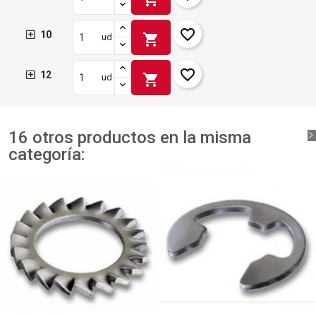
favorite_border
10
shopping_cart
ud
favorite_border
12
shopping_cart
ud
16 otros productos en la misma
categoría: