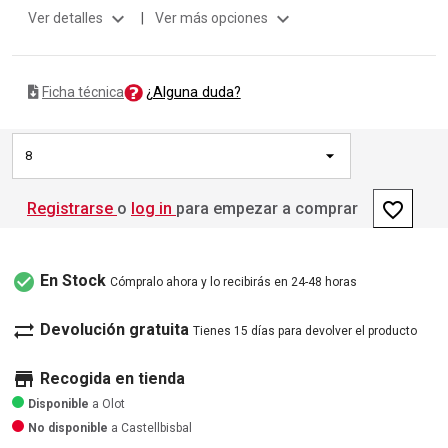
expand_more
expand_more
Ver detalles
|
Ver más opciones
¿Alguna duda?
Ficha técnica
8
favorite_border
Registrarse
o
log in
para empezar a comprar
check_circle
En Stock
Cómpralo ahora y lo recibirás en 24-48 horas
sync_alt
Devolución gratuita
Tienes 15 días para devolver el producto
store
Recogida en tienda
Disponible
a Olot
No disponible
a Castellbisbal