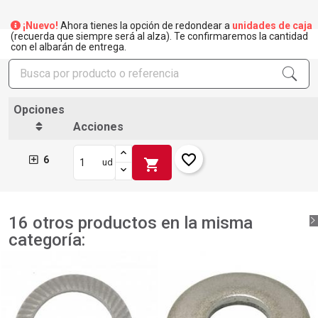
×
Crear lista de deseos
×
¡Nuevo!
Ahora tienes la opción de redondear a
unidades de caja
Iniciar sesión
(recuerda que siempre será al alza). Te confirmaremos la cantidad
con el albarán de entrega.
×
Añadir a la lista de deseos
Nombre de la lista de deseos
Debe iniciar sesión para guardar productos en su lista de
deseos.
add_circle_outline
Crear nueva lista
Opciones
Iniciar sesión
Cancelar
Acciones
Crear lista de deseos
Cancelar
favorite_border
6
shopping_cart
ud
16 otros productos en la misma
categoría: