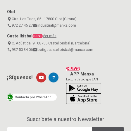
Olot
place
Ctra. Les Tries, 85 · 17800 Olot (Girona)
call
972 27 45 27
email
industrial@manxa.com
Castellbisbal
Ver más
NUEVO
place
C. Acústica, 9 · 08755 Castellbisbal (Barcelona)
call
937 50 34 06
email
botigacastellbisbal@manxa.com
¡NUEVO!
APP Manxa
¡Síguenos!
Lectura de códigos EAN
Contacta
por WhatsApp
¡Suscríbete a nuestro Newsletter!