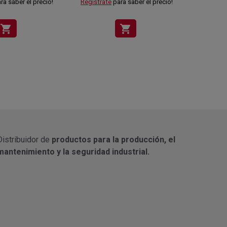
ra saber el precio!
Regístrate
para saber el precio!
Regístra
shopping_cart
shopping_cart
Distribuidor de
productos para la producción, el
mantenimiento y la seguridad industrial.