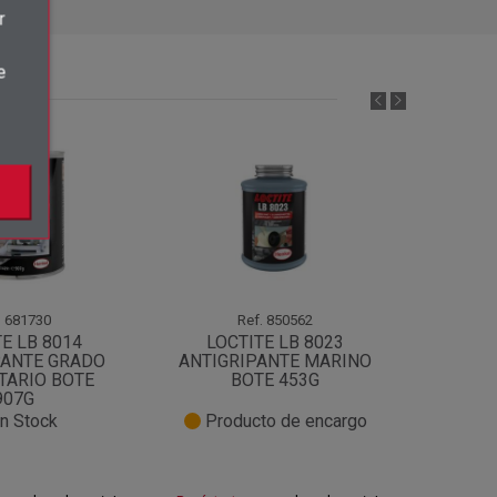
r
e
.
681730
Ref.
850562
E LB 8014
LOCTITE LB 8023
LOC
PANTE GRADO
ANTIGRIPANTE MARINO
ANTI
TARIO BOTE
BOTE 453G
PRES
907G
n Stock
Producto de encargo