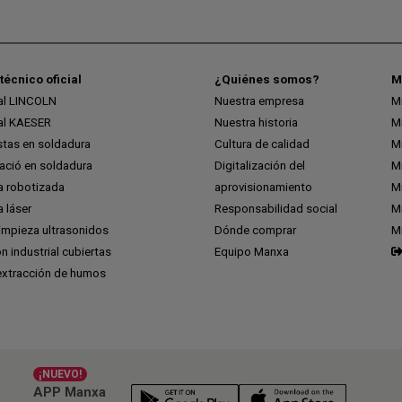
técnico oficial
¿Quiénes somos?
M
ial LINCOLN
Nuestra empresa
M
ial KAESER
Nuestra historia
M
stas en soldadura
Cultura de calidad
M
ció en soldadura
Digitalización del
M
a robotizada
aprovisionamiento
Mi
 láser
Responsabilidad social
Mi
impieza ultrasonidos
Dónde comprar
M
ón industrial cubiertas
Equipo Manxa
extracción de humos
¡NUEVO!
APP Manxa