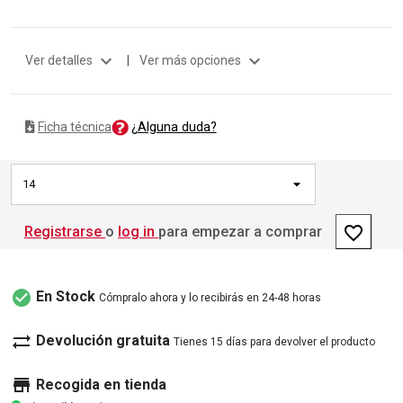
expand_more
expand_more
Ver detalles
|
Ver más opciones
¿Alguna duda?
Ficha técnica
14
favorite_border
Registrarse
o
log in
para empezar a comprar
check_circle
En Stock
Cómpralo ahora y lo recibirás en 24-48 horas
sync_alt
Devolución gratuita
Tienes 15 días para devolver el producto
store
Recogida en tienda