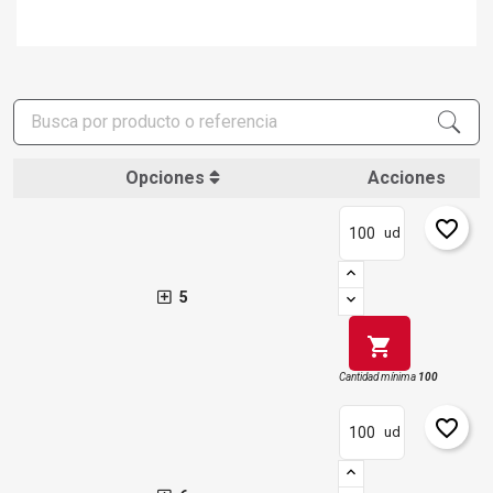
Opciones
Acciones
favorite_border
ud
5
shopping_cart
Cantidad mínima
100
favorite_border
ud