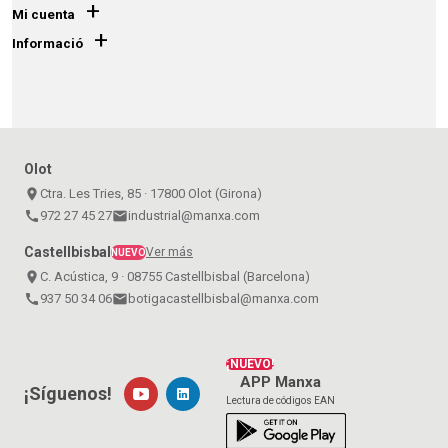
+
Mi cuenta
+
Informació
Olot
place
Ctra. Les Tries, 85 · 17800 Olot (Girona)
call
972 27 45 27
email
industrial@manxa.com
Castellbisbal
Ver más
NUEVO
place
C. Acústica, 9 · 08755 Castellbisbal (Barcelona)
call
937 50 34 06
email
botigacastellbisbal@manxa.com
¡NUEVO!
APP Manxa
¡Síguenos!
Lectura de códigos EAN