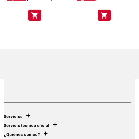
shopping_cart
shopping_cart
+
Servicios
+
Servicio técnico oficial
+
¿Quiénes somos?