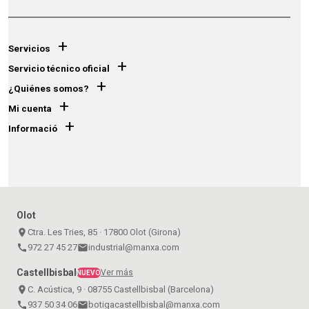
+
Servicios
+
Servicio técnico oficial
+
¿Quiénes somos?
+
Mi cuenta
+
Informació
Olot
place
Ctra. Les Tries, 85 · 17800 Olot (Girona)
call
972 27 45 27
email
industrial@manxa.com
Castellbisbal
Ver más
NUEVO
place
C. Acústica, 9 · 08755 Castellbisbal (Barcelona)
call
937 50 34 06
email
botigacastellbisbal@manxa.com