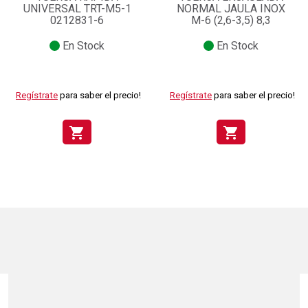
UNIVERSAL TRT-M5-1
NORMAL JAULA INOX
0212831-6
M-6 (2,6-3,5) 8,3
En Stock
En Stock
Regístrate
para saber el precio!
Regístrate
para saber el precio!
shopping_cart
shopping_cart