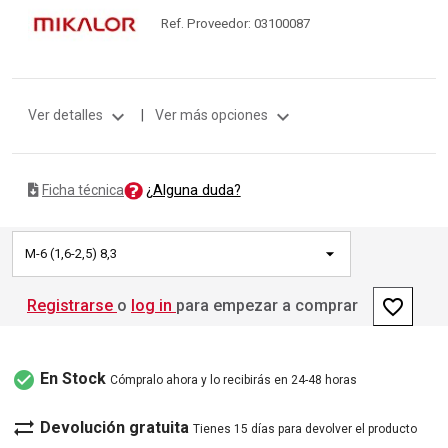
Ref. Proveedor: 03100087
expand_more
expand_more
Ver detalles
|
Ver más opciones
¿Alguna duda?
Ficha técnica
M-6 (1,6-2,5) 8,3
favorite_border
Registrarse
o
log in
para empezar a comprar
check_circle
En Stock
Cómpralo ahora y lo recibirás en 24-48 horas
sync_alt
Devolución gratuita
Tienes 15 días para devolver el producto