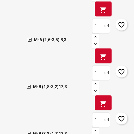
shopping_cart
favorite_border
ud
M-6 (2,6-3,5) 8,3
shopping_cart
favorite_border
ud
M-8 (1,8-3,2)12,3
shopping_cart
favorite_border
ud
M-8 (3,3-4,7)12,3