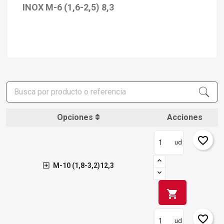
INOX M-6 (1,6-2,5) 8,3
Opciones
Acciones
favorite_border
ud
M-10 (1,8-3,2)12,3
shopping_cart
favorite_border
ud