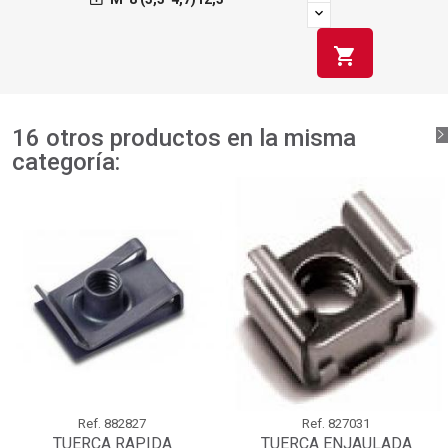
shopping_cart
16 otros productos en la misma
categoría:
Ref.
882827
Ref.
827031
TUERCA RAPIDA
TUERCA ENJAULADA