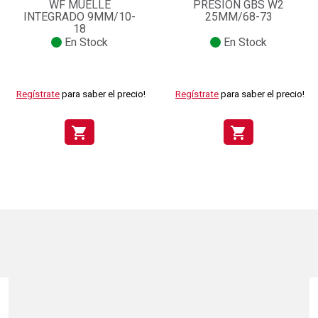
WF MUELLE
PRESION GBS W2
INTEGRADO 9MM/10-
25MM/68-73
18
En Stock
En Stock
Regístrate
para saber el precio!
Regístrate
para saber el precio!
shopping_cart
shopping_cart