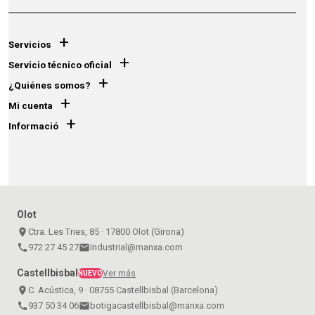
+
Servicios
+
Servicio técnico oficial
+
¿Quiénes somos?
+
Mi cuenta
+
Informació
Olot
place
Ctra. Les Tries, 85 · 17800 Olot (Girona)
call
972 27 45 27
email
industrial@manxa.com
Castellbisbal
Ver más
NUEVO
place
C. Acústica, 9 · 08755 Castellbisbal (Barcelona)
call
937 50 34 06
email
botigacastellbisbal@manxa.com