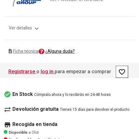
expand_more
Ver detalles
¿Alguna duda?
Ficha técnica
favorite_border
Registrarse
o
log in
para empezar a comprar
check_circle
En Stock
Cómpralo ahora y lo recibirás en 24-48 horas
sync_alt
Devolución gratuita
Tienes 15 días para devolver el producto
store
Recogida en tienda
Disponible
a Olot