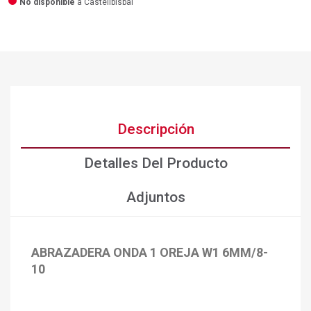
No disponible
a Castellbisbal
Descripción
Detalles Del Producto
Adjuntos
ABRAZADERA ONDA 1 OREJA W1 6MM/8-
×
Crear lista de deseos
10
×
Iniciar sesión