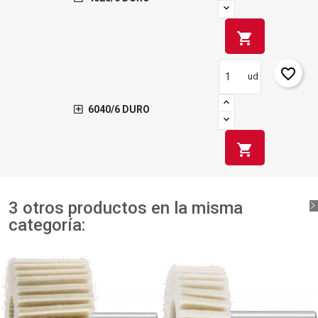
shopping_cart
favorite_border
ud
6040/6 DURO
shopping_cart
3 otros productos en la misma
categoría: