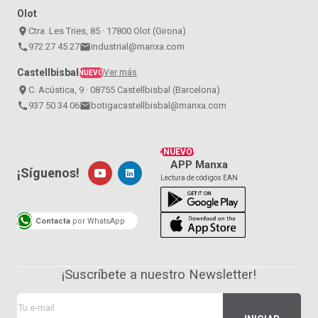
Olot
place
Ctra. Les Tries, 85 · 17800 Olot (Girona)
call
972 27 45 27
email
industrial@manxa.com
Castellbisbal
Ver más
NUEVO
place
C. Acústica, 9 · 08755 Castellbisbal (Barcelona)
call
937 50 34 06
email
botigacastellbisbal@manxa.com
¡NUEVO!
APP Manxa
¡Síguenos!
Lectura de códigos EAN
Contacta
por WhatsApp
¡Suscríbete a nuestro Newsletter!