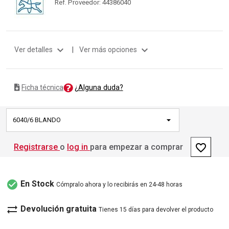
Ref. Proveedor: 44386040
expand_more
expand_more
Ver detalles
|
Ver más opciones
¿Alguna duda?
Ficha técnica
6040/6 BLANDO
favorite_border
Registrarse
o
log in
para empezar a comprar
check_circle
En Stock
Cómpralo ahora y lo recibirás en 24-48 horas
sync_alt
Devolución gratuita
Tienes 15 días para devolver el producto