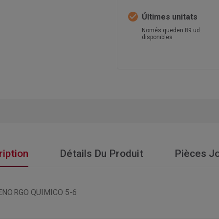
check_circle
Últimes unitats
Només queden 89 ud.
disponibles
iption
Détails Du Produit
Pièces Jo
NO.RGO QUIMICO 5-6