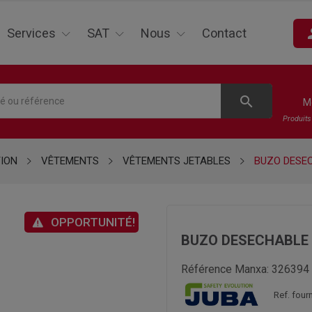
pe
Services
SAT
Nous
Contact
search
M
Produit
TION
VÊTEMENTS
VÊTEMENTS JETABLES
BUZO DESE
OPPORTUNITÉ!
BUZO DESECHABLE 
Référence Manxa:
326394
Ref. fou