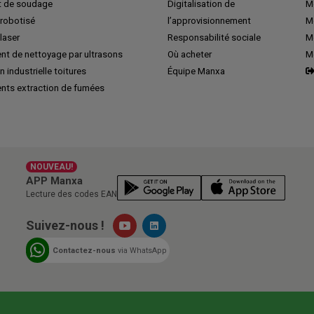
 de soudage
Digitalisation de
Me
robotisé
l’approvisionnement
M
laser
Responsabilité sociale
Me
nt de nettoyage par ultrasons
Où acheter
M
n industrielle toitures
Équipe Manxa
nts extraction de fumées
NOUVEAU!
APP Manxa
Lecture des codes EAN
Suivez-nous !
Contactez-nous
via WhatsApp