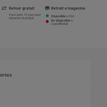
sync_alt
store
Retour gratuit
Retrait a magasine
Vous avez 15 jours pour
Disponible
a Olot
retourner le produit
No disponible
a
Castellbisbal
intes