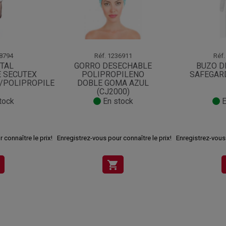
8794
Réf.
1236911
Réf.
TAL
GORRO DESECHABLE
BUZO D
 SECUTEX
POLIPROPILENO
SAFEGAR
/POLIPROPILENO(100U)
DOBLE GOMA AZUL
(CJ2000)
tock
En stock
E
 connaître le prix!
Enregistrez-vous pour connaître le prix!
Enregistrez-vous 
shopping_cart