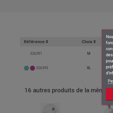
Nous
Référence
Choix
fon
con
326391
M
des 
pour
préf
326393
XL
d'i
Pe
16 autres produits de la même ca