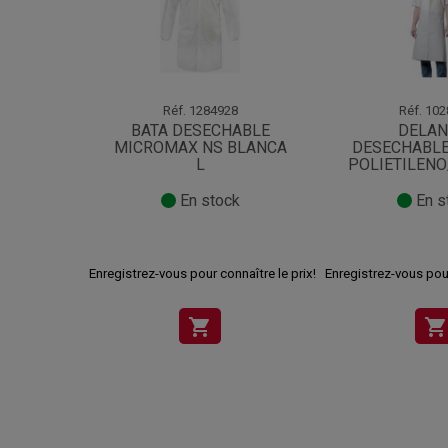
Réf.
1284928
Réf.
102
BATA DESECHABLE
DELAN
MICROMAX NS BLANCA
DESECHABLE
L
POLIETILENO
En stock
En s
Enregistrez-vous pour connaître le prix!
Enregistrez-vous pour
shopping_cart
shopping_cart