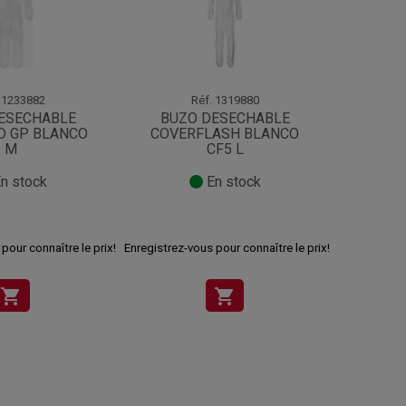
1233882
Réf.
1319880
ESECHABLE
BUZO DESECHABLE
BUZ
D GP BLANCO
COVERFLASH BLANCO
P
M
CF5 L
n stock
En stock
4
pour connaître le prix!
Enregistrez-vous pour connaître le prix!
shopping_cart
shopping_cart