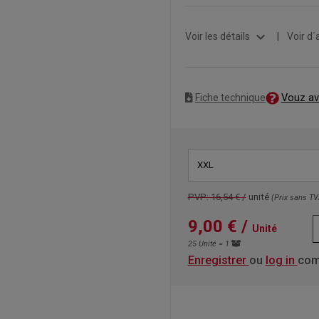
expand_more
Voir les détails
|
Voir d´
Vouz av
Fiche technique
XXL
PVP: 16,54 € /
unité
(Prix ​​sans T
9,00 €
/
Unité
25 Unité = 1
Enregistrer
ou
log in
com