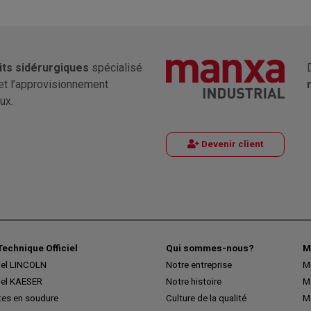
its sidérurgiques
spécialisé
et l’approvisionnement
ux.
Devenir client
Technique Officiel
Qui sommes-nous?
M
iel LINCOLN
Notre entreprise
M
iel KAESER
Notre histoire
M
tes en soudure
Culture de la qualité
M