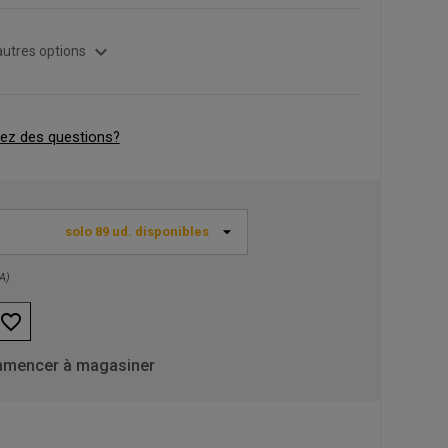
expand_more
autres options
ez des questions?
solo 89 ud. disponibles
VA)
favorite_border
mencer à magasiner