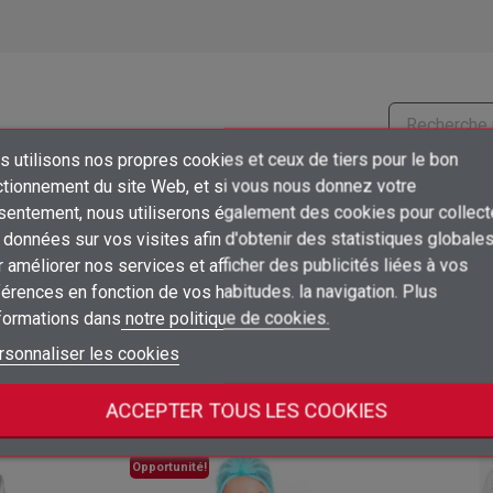
 utilisons nos propres cookies et ceux de tiers pour le bon
×
Prix
Emballage
Ac
ctionnement du site Web, et si vous nous donnez votre
Créer une liste d'envies
sentement, nous utiliserons également des cookies pour collect
Connexion
9,00 €
25
shopping_cart
/ 1 unidad
unidad
données sur vos visites afin d'obtenir des statistiques globale
ud
×
 améliorer nos services et afficher des publicités liées à vos
Ajouter à ma liste d'envies
Nom de la liste d'envies
Vous devez être connecté pour ajouter des produits à votre liste d'envies
érences en fonction de vos habitudes. la navigation. Plus
9,00 €
25
shopping_cart
/ 1 unidad
unidad
ud
nformations dans
notre politique de cookies.
add_circle_outline
Créer une nouvelle liste
Connexion
Annuler
rsonnaliser les cookies
Créer une liste d'envies
Annuler
tégorie :
ACCEPTER TOUS LES COOKIES
Opportunité!