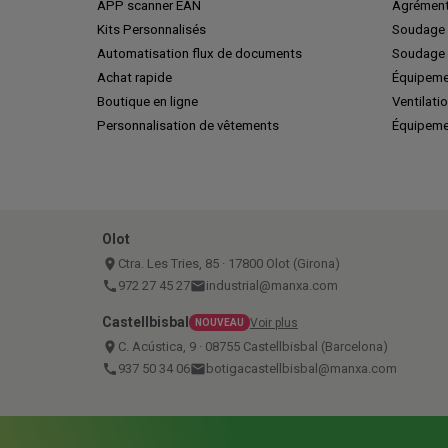
APP scanner EAN
Agrément
Kits Personnalisés
Soudage 
Automatisation flux de documents
Soudage 
Achat rapide
Équipeme
Boutique en ligne
Ventilatio
Personnalisation de vêtements
Équipeme
Olot
place
Ctra. Les Tries, 85 · 17800 Olot (Girona)
call
972 27 45 27
email
industrial@manxa.com
Castellbisbal
Voir plus
NOUVEAU
place
C. Acústica, 9 · 08755 Castellbisbal (Barcelona)
call
937 50 34 06
email
botigacastellbisbal@manxa.com