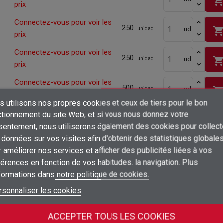
shopping_ca
prix
Connectez-vous pour voir les
250
shopping_ca
ud
unidad
prix
Connectez-vous pour voir les
250
shopping_ca
ud
unidad
prix
Connectez-vous pour voir les
500
shopping_ca
ud
unidad
prix
 utilisons nos propres cookies et ceux de tiers pour le bon
Connectez-vous pour voir les
×
ctionnement du site Web, et si vous nous donnez votre
Créer une liste d'envies
500
shopping_ca
ud
unidad
prix
sentement, nous utiliserons également des cookies pour collect
Connexion
données sur vos visites afin d'obtenir des statistiques globale
Connectez-vous pour voir les
×
500
shopping_ca
ud
 améliorer nos services et afficher des publicités liées à vos
unidad
Ajouter à ma liste d'envies
Nom de la liste d'envies
prix
Vous devez être connecté pour ajouter des produits à votre liste d'envies
érences en fonction de vos habitudes. la navigation. Plus
Connectez-vous pour voir les
nformations dans
notre politique de cookies.
add_circle_outline
Créer une nouvelle liste
250
shopping_ca
ud
unidad
Connexion
prix
Annuler
rsonnaliser les cookies
Créer une liste d'envies
Annuler
Connectez-vous pour voir les
250
shopping_ca
ud
unidad
prix
ACCEPTER TOUS LES COOKIES