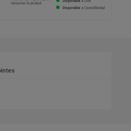
Disponible
a Olot
retourner le produit
Disponible
a Castellbisbal
intes