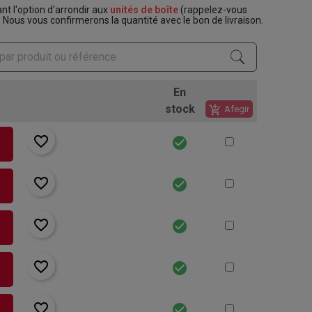
t l'option d'arrondir aux
unités de boîte
(rappelez-vous
. Nous vous confirmerons la quantité avec le bon de livraison.
En
stock
add_shopping_cart
Afegir
favorite_border
check_circle
rt
favorite_border
check_circle
rt
favorite_border
check_circle
rt
favorite_border
check_circle
rt
favorite_border
check_circle