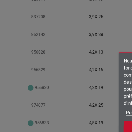
837208
3,9X 25
862142
3,9X 38
956828
4,2X 13
Nous
fon
956829
4,2X 16
con
des 
956830
4,2X 19
pour
préf
d'i
974077
4,2X 25
Pe
956833
4,8X 19