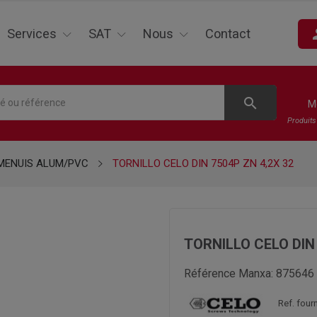
pe
Services
SAT
Nous
Contact
search
M
Produit
 MENUIS ALUM/PVC
TORNILLO CELO DIN 7504P ZN 4,2X 32
TORNILLO CELO DIN 
Référence Manxa:
875646
Ref. fou