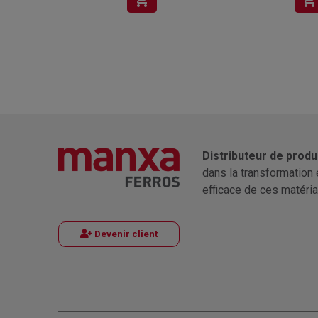
shopping_cart
shopping_cart
Distributeur de produ
dans la transformation 
efficace de ces matéria
Devenir client