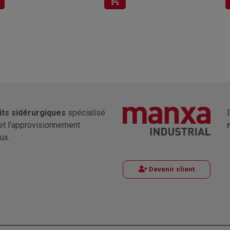
shopping_cart
its sidérurgiques
spécialisé
et l’approvisionnement
ux.
Devenir client