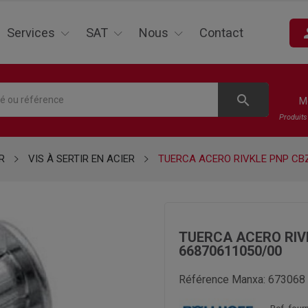
pe
Services
SAT
Nous
Contact
search
M
Produit
R
VIS À SERTIR EN ACIER
TUERCA ACERO RIVKLE PNP CB
TUERCA ACERO RIV
66870611050/00
Référence Manxa:
673068