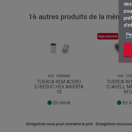
des 
pour
16 autres produits de la même ca
préf
d'i
Pe
Opportunité!
Réf.
1090066
Réf.
125
TUERCA REM ACERO
TUERCA R
C/REDUC HEX ABIERTA
C/AVELL M
10
M1
En stock
En s
Enregistrez-vous pour connaître le prix!
Enregistrez-vous pour