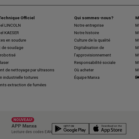
Technique Officiel
Qui sommes-nous?
M
iel LINCOLN
Notre entreprise
M
iel KAESER
Notre histoire
M
tes en soudure
Culture de la qualité
M
 de soudage
Digitalisation de
Me
robotisé
l’approvisionnement
M
laser
Responsabilité sociale
Me
nt de nettoyage par ultrasons
Où acheter
M
n industrielle toitures
Équipe Manxa
nts extraction de fumées
NOUVEAU!
APP Manxa
Lecture des codes EAN