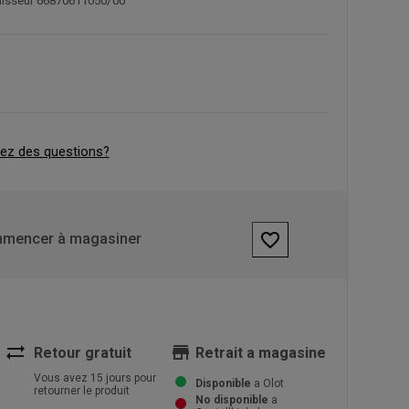
rnisseur 66870611050/00
ez des questions?
favorite_border
mencer à magasiner
sync_alt
store
Retour gratuit
Retrait a magasine
Vous avez 15 jours pour
Disponible
a Olot
retourner le produit
No disponible
a