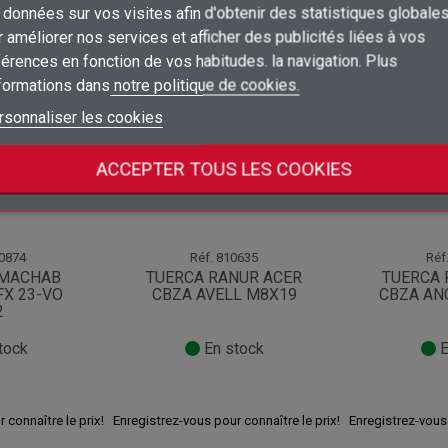
données sur vos visites afin d'obtenir des statistiques globale
×
 améliorer nos services et afficher des publicités liées à vos
Ajouter à ma liste d'envies
Nom de la liste d'envies
Vous devez être connecté pour ajouter des produits à votre liste d'envies
tégorie :
érences en fonction de vos habitudes. la navigation. Plus
nformations dans
notre politique de cookies.
add_circle_outline
Créer une nouvelle liste
Connexion
Annuler
rsonnaliser les cookies
Créer une liste d'envies
Annuler
ACCEPTER TOUS LES COOKIES
0874
Réf.
810635
Réf
EMACHAB
TUERCA RANUR ACER
TUERCA 
FX 23-VO
CBZA AVELL M8X19
CBZA AN
2
tock
En stock
E
 connaître le prix!
Enregistrez-vous pour connaître le prix!
Enregistrez-vous 