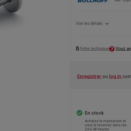
Ref. fou
expand_more
Voir les détails
Vouz av
Fiche technique
Enregistrer
ou
log in
com
check_circle
En stock
Achetez-le maintenant et
vous le recevrez dans les
24 à 48 heures