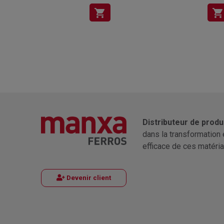
shopping_cart
shopping_cart
Distributeur de produ
dans la transformation 
efficace de ces matéria
Devenir client