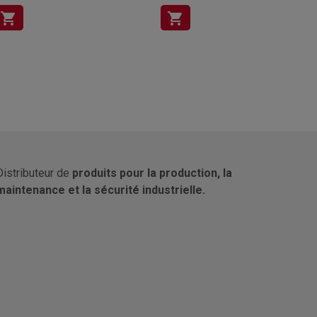
shopping_cart
shopping_cart
Distributeur de
produits pour la production, la
maintenance et la sécurité industrielle.