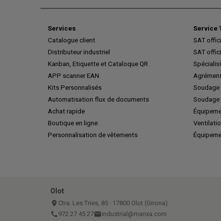
Services
Service 
Catalogue client
SAT offic
Distributeur industriel
SAT offic
Kanban, Etiquette et Cataloque QR
Spécialis
APP scanner EAN
Agrément
Kits Personnalisés
Soudage 
Automatisation flux de documents
Soudage 
Achat rapide
Équipeme
Boutique en ligne
Ventilatio
Personnalisation de vêtements
Équipeme
Olot
place
Ctra. Les Tries, 85 · 17800 Olot (Girona)
call
972 27 45 27
email
industrial@manxa.com