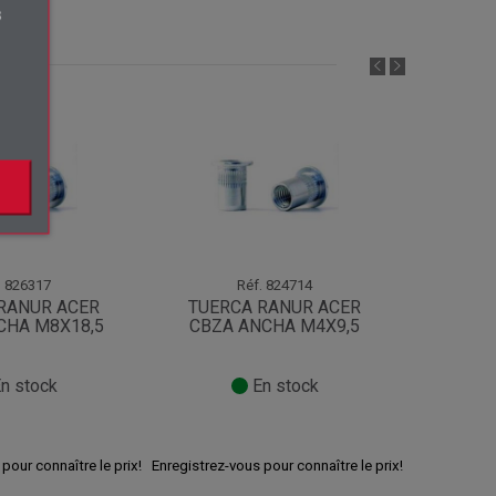
s
.
.
826317
Réf.
824714
RANUR ACER
TUERCA RANUR ACER
TUERC
CHA M8X18,5
CBZA ANCHA M4X9,5
ACER
n stock
En stock
pour connaître le prix!
Enregistrez-vous pour connaître le prix!
Enregistrez-v