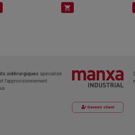
shopping_cart
its sidérurgiques
spécialisé
et l’approvisionnement
ux.
Devenir client