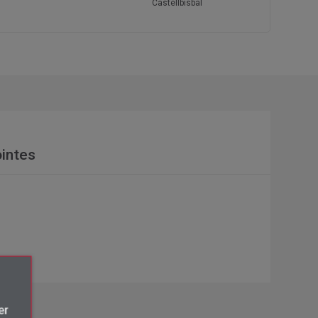
Castellbisbal
intes
×
er