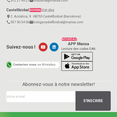
call
972 27 45 27
email
industrial@manxa.com
Castellbisbal
Voir plus
NOUVEAU
place
C. Acústica, 9 · 08755 Castellbisbal (Barcelona)
call
937 50 34 06
email
botigacastellbisbal@manxa.com
NOUVEAU!
APP Manxa
Suivez-nous !
Lecture des codes EAN
Contactez-nous
via WhatsApp
Abonnez-vous à notre newsletter!