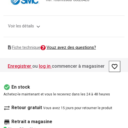
expand_more
Voir les détails
Vouz avez des questions?
Fiche technique
favorite_border
Enregistrer
ou
log in
commencer à magasiner
check_circle
En stock
Achetez-le maintenant et vous le recevrez dans les 24 à 48 heures
sync_alt
Retour gratuit
Vous avez 15 jours pour retourner le produit
store
Retrait a magasine