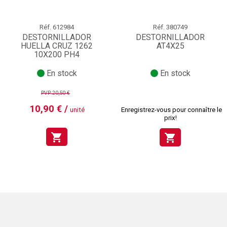
Réf.
612984
Réf.
380749
DESTORNILLADOR
DESTORNILLADOR
HUELLA CRUZ 1262
AT4X25
10X200 PH4
En stock
En stock
PVP:20,50 €
10,90 € /
unité
Enregistrez-vous pour connaître le
prix!
shopping_cart
shopping_cart