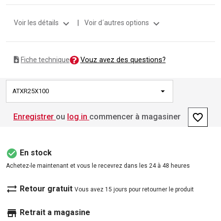
expand_more
expand_more
Voir les détails
|
Voir d´autres options
Vouz avez des questions?
Fiche technique
ATXR25X100
favorite_border
Enregistrer
ou
log in
commencer à magasiner
check_circle
En stock
Achetez-le maintenant et vous le recevrez dans les 24 à 48 heures
sync_alt
Retour gratuit
Vous avez 15 jours pour retourner le produit
store
Retrait a magasine