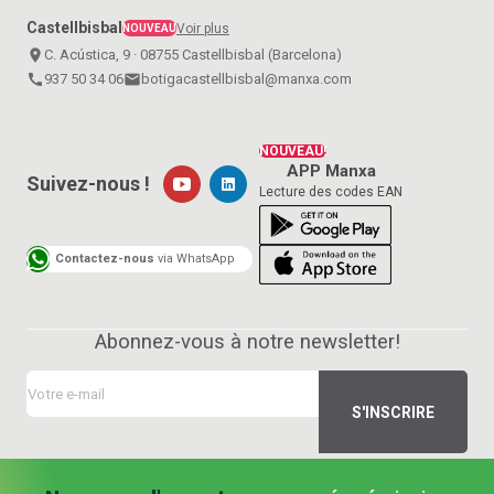
Castellbisbal
Voir plus
NOUVEAU
place
C. Acústica, 9 · 08755 Castellbisbal (Barcelona)
call
937 50 34 06
email
botigacastellbisbal@manxa.com
NOUVEAU!
APP Manxa
Suivez-nous !
Lecture des codes EAN
Contactez-nous
via WhatsApp
Abonnez-vous à notre newsletter!