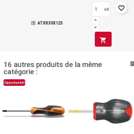
favorite_border
ud
ATXR30X125
shopping_cart
16 autres produits de la même
catégorie :
Opportunité!