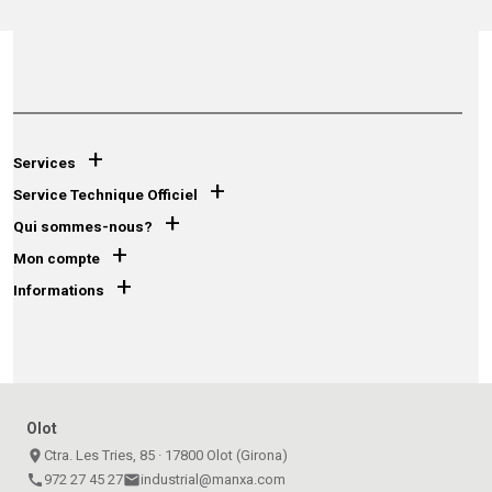
+
Services
+
Service Technique Officiel
+
Qui sommes-nous?
+
Mon compte
+
Informations
Olot
place
Ctra. Les Tries, 85 · 17800 Olot (Girona)
call
972 27 45 27
email
industrial@manxa.com