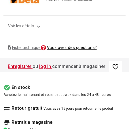
expand_more
Voir les détails
Vouz avez des questions?
Fiche technique
favorite_border
Enregistrer
ou
log in
commencer à magasiner
check_circle
En stock
Achetez-le maintenant et vous le recevrez dans les 24 à 48 heures
sync_alt
Retour gratuit
Vous avez 15 jours pour retourner le produit
store
Retrait a magasine