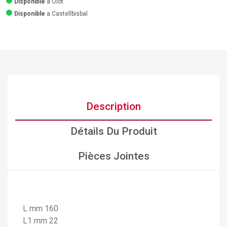
Disponible
a Olot
Disponible
a Castellbisbal
Description
Détails Du Produit
Pièces Jointes
L mm 160
×
Créer une liste d'envies
L1 mm 22