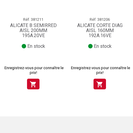
Réf.
381211
Réf.
381206
ALICATE B SEMIRRED
ALICATE CORTE DIAG
AISL 200MM
AISL 160MM
195A.20VE
192A.16VE
En stock
En stock
Enregistrez-vous pour connaître le
Enregistrez-vous pour connaître le
prix!
prix!
shopping_cart
shopping_cart