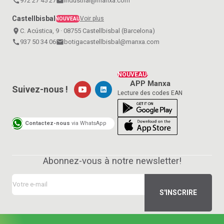
call
972 27 45 27
email
industrial@manxa.com
Castellbisbal
Voir plus
NOUVEAU
place
C. Acústica, 9 · 08755 Castellbisbal (Barcelona)
call
937 50 34 06
email
botigacastellbisbal@manxa.com
NOUVEAU!
APP Manxa
Suivez-nous !
Lecture des codes EAN
Contactez-nous
via WhatsApp
Abonnez-vous à notre newsletter!