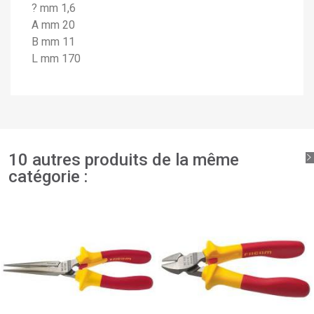
×
Connexion
? mm 1,6
A mm 20
×
Ajouter à ma liste d'envies
Nom de la liste d'envies
Vous devez être connecté pour ajouter des produits à
B mm 11
votre liste d'envies.
L mm 170
add_circle_outline
Créer une nouvelle liste
Connexion
Annuler
Créer une liste d'envies
Annuler
10 autres produits de la même
catégorie :