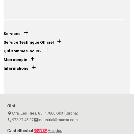
+
Services
+
Service Technique Officiel
+
Qui sommes-nous?
+
Mon compte
+
Informations
Olot
place
Ctra. Les Tries, 85 · 17800 Olot (Girona)
call
972 27 45 27
email
industrial@manxa.com
Castellbisbal
Voir plus
NOUVEAU