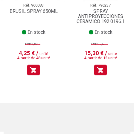
Réf.
960083
Réf.
796237
BRUSIL SPRAY 650ML
SPRAY
ANTIPROYECCIONES
CERAMICO 192.0196.1
En stock
En stock
PVP:6,82 €
PVP:37,59 €
4,25 € /
15,30 € /
unité
unité
À partir de 48 unité
À partir de 12 unité
shopping_cart
shopping_cart