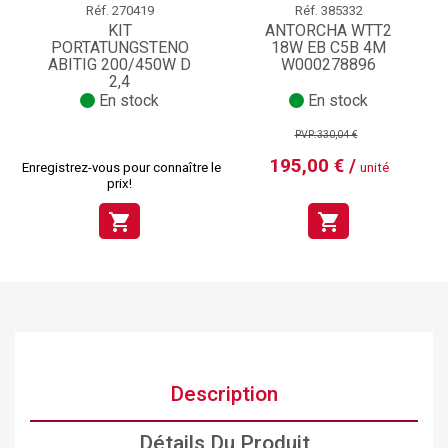
Réf.
270419
Réf.
385332
KIT
ANTORCHA WTT2
PORTATUNGSTENO
18W EB C5B 4M
ABITIG 200/450W D
W000278896
2,4
En stock
En stock
PVP:330,04 €
195,00 € /
Enregistrez-vous pour connaître le
unité
prix!
shopping_cart
shopping_cart
Description
×
Créer une liste d'envies
×
Connexion
Détails Du Produit