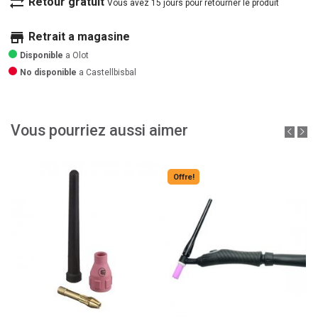
sync_alt
Retour gratuit
Vous avez 15 jours pour retourner le produit
store
Retrait a magasine
Disponible
a Olot
No disponible
a Castellbisbal
Vous pourriez aussi aimer
Offre!