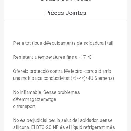
×
Ajouter à ma liste d'envies
Nom de la liste d'envies
Vous devez être connecté pour ajouter des produits à
Pièces Jointes
votre liste d'envies.
add_circle_outline
Créer une nouvelle liste
Connexion
Annuler
Créer une liste d'envies
Annuler
Per a tot tipus d#equipaments de soldadura i tall
Resistent a temperatures fins a -17 ºC
Ofereix protecció contra l#electro-corrosió amb
una molt baixa conductivitat (<(><<)>4U Siemens)
No inflamable. Sense problemes
d#emmagatzematge
o transport
No és perjudicial per la salut del soldador, sense
silicona. El BTC-20 NF és el líquid refrigerant més