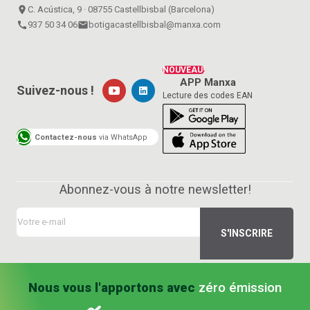
place
C. Acústica, 9 · 08755 Castellbisbal (Barcelona)
call
937 50 34 06
email
botigacastellbisbal@manxa.com
NOUVEAU!
APP Manxa
Suivez-nous !
Lecture des codes EAN
Contactez-nous
via WhatsApp
Abonnez-vous à notre newsletter!
Nous vous l'apportons avec
zéro émission