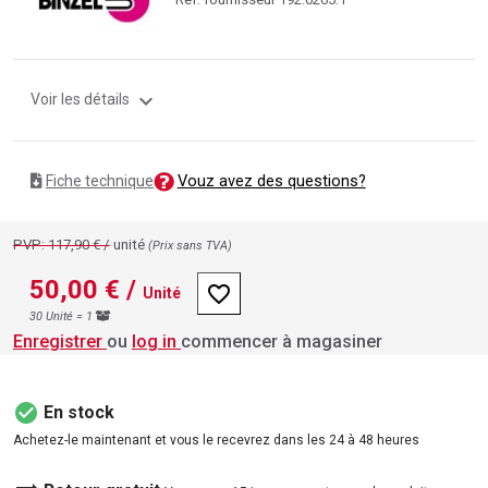
expand_more
Voir les détails
Vouz avez des questions?
Fiche technique
PVP: 117,90 € /
unité
(Prix ​​sans TVA)
50,00 €
/
favorite_border
Unité
30 Unité = 1
Enregistrer
ou
log in
commencer à magasiner
check_circle
En stock
Achetez-le maintenant et vous le recevrez dans les 24 à 48 heures