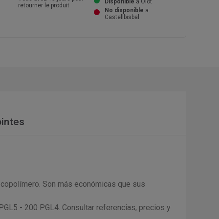
Disponible
a Olot
retourner le produit
No disponible
a
Castellbisbal
intes
no-copolímero. Son más económicas que sus
PGL5 - 200 PGL4. Consultar referencias, precios y