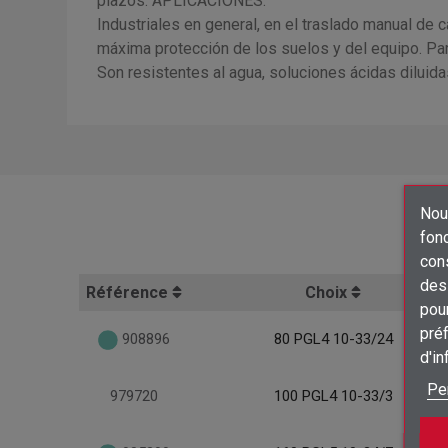
plazos. APLICACIONES:
Industriales en general, en el traslado manual de
máxima protección de los suelos y del equipo. 
Son resistentes al agua, soluciones ácidas diluidas
Nous
fon
con
des 
Référence
Choix
pour
préf
908896
80 PGL4 10-33/24
d'i
Pe
979720
100 PGL4 10-33/3