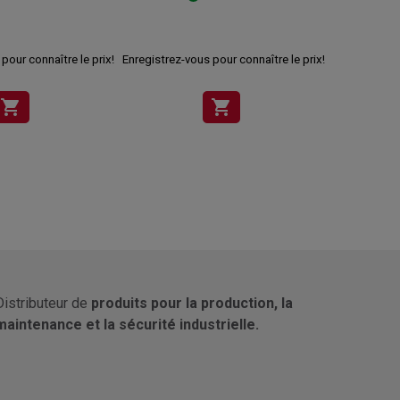
pour connaître le prix!
Enregistrez-vous pour connaître le prix!
Enregistrez-v
shopping_cart
shopping_cart
Distributeur de
produits pour la production, la
maintenance et la sécurité industrielle.