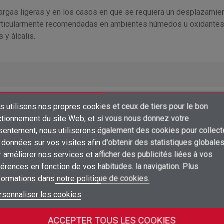
 cargas ligeras y en los casos en que se requiera un desplazamie
Particularmente recomendadas en ambientes húmedos u oxidant
 y álcalis.
 utilisons nos propres cookies et ceux de tiers pour le bon
×
ctionnement du site Web, et si vous nous donnez votre
Créer une liste d'envies
sentement, nous utiliserons également des cookies pour collect
Connexion
données sur vos visites afin d'obtenir des statistiques globale
Prix
Emballage
×
 améliorer nos services et afficher des publicités liées à vos
Ajouter à ma liste d'envies
Nom de la liste d'envies
Vous devez être connecté pour ajouter des produits à votre liste d'envies
érences en fonction de vos habitudes. la navigation. Plus
1
Connectez-vous pour voir les prix
unidad
ud
nformations dans
notre politique de cookies.
add_circle_outline
Créer une nouvelle liste
Connexion
Annuler
rsonnaliser les cookies
1
Connectez-vous pour voir les prix
unidad
Créer une liste d'envies
ud
Annuler
ACCEPTER TOUS LES COOKIES