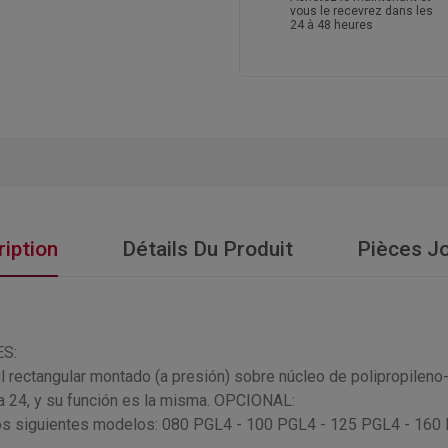
vous le recevrez dans les
24 à 48 heures
iption
Détails Du Produit
Pièces Jo
ES:
il rectangular montado (a presión) sobre núcleo de polipropile
na 24, y su función es la misma. OPCIONAL:
los siguientes modelos: 080 PGL4 - 100 PGL4 - 125 PGL4 - 160 