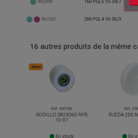
905399
160 PGL5 10-34/7
907551
200 PGL4 10-36/3
16 autres produits de la même ca
Offre!
Réf.
900786
Réf.
298
RODILLO 082X060 NYB
RUEDA 200 N
13-07
En stock
En s