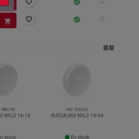
favorite_border
check_circle
shopping_cart
favorite_border
check_circle
shopping_cart
.
986718
Réf.
972329
5 NYL5 14-14
RUEDA 063 NYL3 14-04
RUED
n stock
En stock