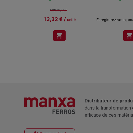
PVP:19,25 €
13,32 € /
unité
Enregistrez-vous pour
shopping_cart
shopping_cart
Distributeur de produ
dans la transformation 
efficace de ces matéria