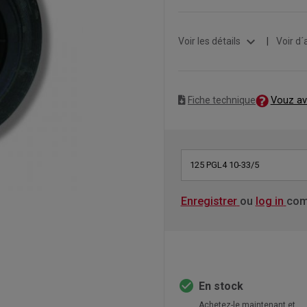
expand_more
Voir les détails
|
Voir d´
Vouz av
Fiche technique
125 PGL4 10-33/5
Enregistrer
ou
log in
com
check_circle
En stock
Achetez-le maintenant et