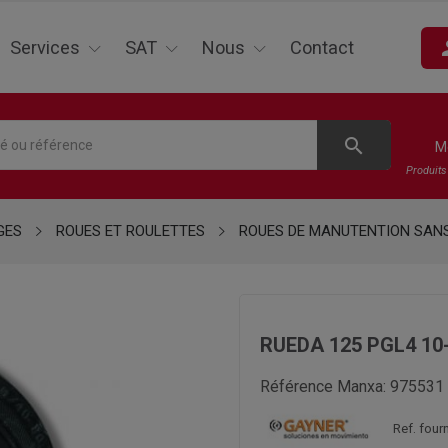
pe
Services
SAT
Nous
Contact
search
M
Produit
GES
ROUES ET ROULETTES
ROUES DE MANUTENTION SAN
RUEDA 125 PGL4 10
Référence Manxa:
975531
Ref. four