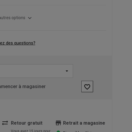
expand_more
autres options
ez des questions?
favorite_border
mencer à magasiner
sync_alt
store
Retour gratuit
Retrait a magasine
Vous avez 15 jours pour