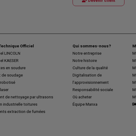
Devenir client
Technique Officiel
Qui sommes-nous?
M
iel LINCOLN
Notre entreprise
M
iel KAESER
Notre histoire
M
tes en soudure
Culture de la qualité
M
 de soudage
Digitalisation de
Me
robotisé
l’approvisionnement
M
laser
Responsabilité sociale
Me
nt de nettoyage par ultrasons
Où acheter
M
n industrielle toitures
Équipe Manxa
nts extraction de fumées