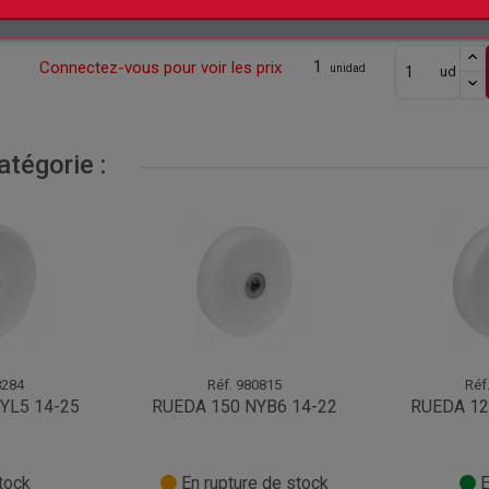
1
Connectez-vous pour voir les prix
unidad
ud
1
Connectez-vous pour voir les prix
unidad
ud
tégorie :
284
Réf.
980815
Réf
YL5 14-25
RUEDA 150 NYB6 14-22
RUEDA 12
tock
En rupture de stock
E