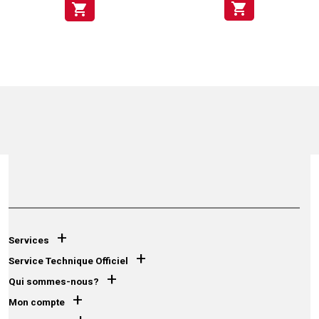
shopping_cart
shopping_cart
+
Services
+
Service Technique Officiel
+
Qui sommes-nous?
+
Mon compte