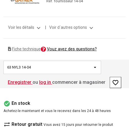
Ref. fournisseur 14-04
expand_more
expand_more
Voir les détails
|
Voir d´autres options
Vouz avez des questions?
Fiche technique
63 NYL3 14-04
favorite_border
Enregistrer
ou
log in
commencer à magasiner
check_circle
En stock
Achetez-le maintenant et vous le recevrez dans les 24 à 48 heures
sync_alt
Retour gratuit
Vous avez 15 jours pour retourner le produit