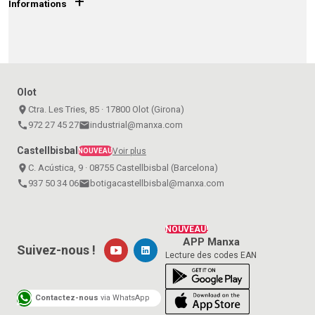
+
Informations
Olot
place
Ctra. Les Tries, 85 · 17800 Olot (Girona)
call
972 27 45 27
email
industrial@manxa.com
Castellbisbal
Voir plus
NOUVEAU
place
C. Acústica, 9 · 08755 Castellbisbal (Barcelona)
call
937 50 34 06
email
botigacastellbisbal@manxa.com
NOUVEAU!
APP Manxa
Suivez-nous !
Lecture des codes EAN
Contactez-nous
via WhatsApp