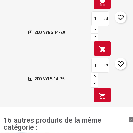
shopping_cart
favorite_border
ud
200 NYB6 14-29
shopping_cart
favorite_border
ud
200 NYL5 14-25
shopping_cart
16 autres produits de la même
catégorie :