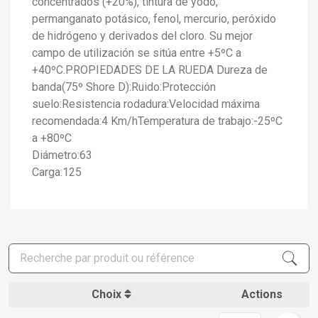
concentrados (+20%), tintura de yodo,
permanganato potásico, fenol, mercurio, peróxido
de hidrógeno y derivados del cloro. Su mejor
campo de utilización se sitúa entre +5ºC a
+40ºC.PROPIEDADES DE LA RUEDA Dureza de
banda(75º Shore D):Ruido:Protección
suelo:Resistencia rodadura:Velocidad máxima
recomendada:4 Km/hTemperatura de trabajo:-25ºC
a +80ºC
Diámetro:63
Carga:125
Choix
Actions