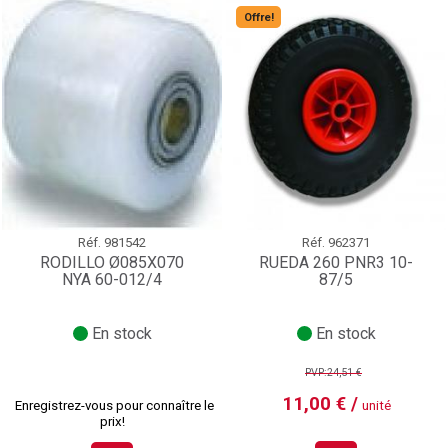
Offre!
Réf.
981542
Réf.
962371
RODILLO Ø085X070
RUEDA 260 PNR3 10-
NYA 60-012/4
87/5
En stock
En stock
PVP:24,51 €
11,00 € /
Enregistrez-vous pour connaître le
unité
prix!