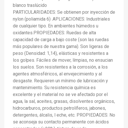
blanco traslúcido
PARTICULARIDADES: Se obtienen por inyección de
nylon (poliamida 6) .APLICACIONES: Industriales
de cualquier tipo. En ambientes húmedos u
oxidantes.PROPIEDADES: Ruedas de alta
capacidad de carga a bajo coste (son las ruedas
más populares de nuestra gama). Son ligeras de
peso (Densidad: 1,14), elásticas y resistentes a
los golpes. Fáciles de mover, límpias, no ensucian
los suelos. Son resistentes a la corrosión, a los
agentes atmosféricos, al envejecimiento y al
desgaste. Requieren un mínimo de lubricación y
mantenimiento. Su resistencia química es
excelente y el material no se ve afectado por el
agua, la sal, aceites, grasas, disolventes orgánicos,
hidrocarburos, productos petrolíferos, jabones,
detergentes, álcalis, l eche, etc. PROPIEDADES: No
se aconseja su contacto permanente con ácidos