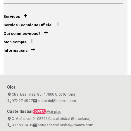
+
Services
+
Service Technique Officiel
+
Qui sommes-nous?
+
Mon compte
+
Informations
Olot
place
Ctra. Les Tries, 85 · 17800 Olot (Girona)
call
972 27 45 27
email
industrial@manxa.com
Castellbisbal
Voir plus
NOUVEAU
place
C. Acústica, 9 · 08755 Castellbisbal (Barcelona)
call
937 50 34 06
email
botigacastellbisbal@manxa.com