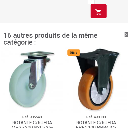
shopping_cart
16 autres produits de la même
catégorie :
Offre!
Réf.
905548
Réf.
498388
ROTANTE C/RUEDA
ROTANTE C/RUEDA
MPG5 200 NYL5 35-
RPF4 100 PPB4 34-