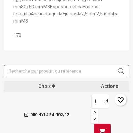
mm80x60 mmM8Espesor pletinaEspesor
horquillaAncho horquillaEje rueda2,5 mm2,5 mm46
mmM8
170
Choix
Actions
favorite_border
ud
×
Créer une liste d'envies
×
080 NYL4 34-102/12
Connexion
shopping_cart