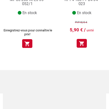
052/1
023
En stock
En stock
PVP:8,35 €
5,90 € /
Enregistrez-vous pour connaître le
unité
prix!
shopping_cart
shopping_cart