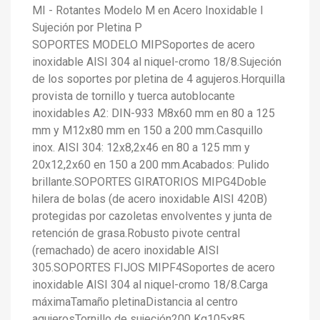
MI - Rotantes Modelo M en Acero Inoxidable I
Sujeción por Pletina P
SOPORTES MODELO MIPSoportes de acero
inoxidable AISI 304 al niquel-cromo 18/8.Sujeción
de los soportes por pletina de 4 agujeros.Horquilla
provista de tornillo y tuerca autoblocante
inoxidables A2: DIN-933 M8x60 mm en 80 a 125
mm y M12x80 mm en 150 a 200 mm.Casquillo
inox. AISI 304: 12x8,2x46 en 80 a 125 mm y
20x12,2x60 en 150 a 200 mm.Acabados: Pulido
brillante.SOPORTES GIRATORIOS MIPG4Doble
hilera de bolas (de acero inoxidable AISI 420B)
protegidas por cazoletas envolventes y junta de
retención de grasa.Robusto pivote central
(remachado) de acero inoxidable AISI
305.SOPORTES FIJOS MIPF4Soportes de acero
inoxidable AISI 304 al niquel-cromo 18/8.Carga
máximaTamaño pletinaDistancia al centro
agujerosTornillo de sujeción200 Kg105x85