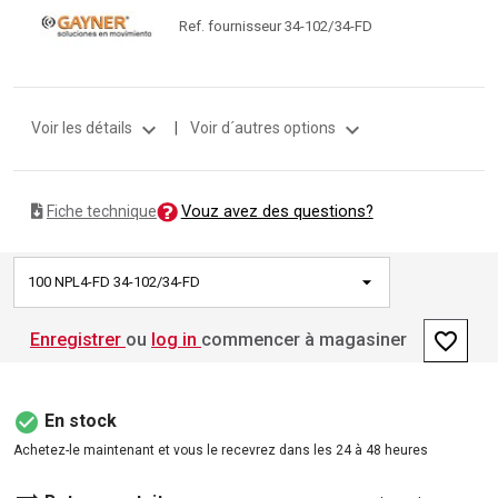
Ref. fournisseur 34-102/34-FD
expand_more
expand_more
Voir les détails
|
Voir d´autres options
Vouz avez des questions?
Fiche technique
100 NPL4-FD 34-102/34-FD
favorite_border
Enregistrer
ou
log in
commencer à magasiner
check_circle
En stock
Achetez-le maintenant et vous le recevrez dans les 24 à 48 heures