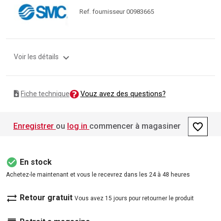
Ref. fournisseur 00983665
expand_more
Voir les détails
Vouz avez des questions?
Fiche technique
favorite_border
Enregistrer
ou
log in
commencer à magasiner
check_circle
En stock
Achetez-le maintenant et vous le recevrez dans les 24 à 48 heures
sync_alt
Retour gratuit
Vous avez 15 jours pour retourner le produit