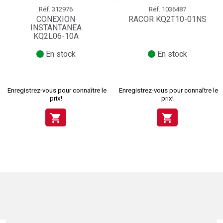
Réf.
312976
Réf.
1036487
CONEXION
RACOR KQ2T10-01NS
INSTANTANEA
KQ2L06-10A
En stock
En stock
Enregistrez-vous pour connaître le
Enregistrez-vous pour connaître le
prix!
prix!
shopping_cart
shopping_cart