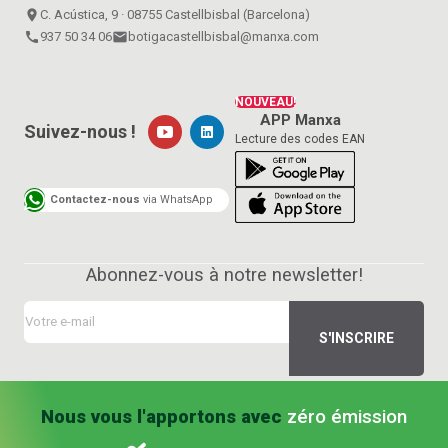
place
C. Acústica, 9 · 08755 Castellbisbal (Barcelona)
call
937 50 34 06
email
botigacastellbisbal@manxa.com
NOUVEAU!
APP Manxa
Suivez-nous !
Lecture des codes EAN
Contactez-nous
via WhatsApp
Abonnez-vous à notre newsletter!
Nous vous l'apportons avec
zéro émission