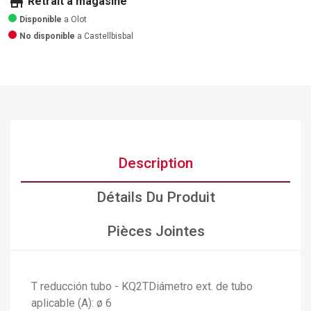
store
Retrait a magasine
Disponible
a Olot
No disponible
a Castellbisbal
Description
Détails Du Produit
Pièces Jointes
×
Créer une liste d'envies
T reducción tubo - KQ2TDiámetro ext. de tubo
×
Connexion
aplicable (A): ø 6