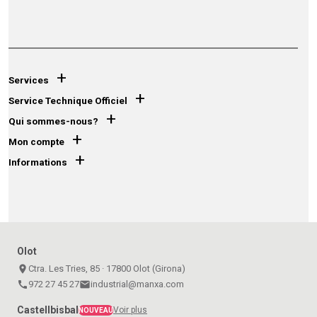
+
Services
+
Service Technique Officiel
+
Qui sommes-nous?
+
Mon compte
+
Informations
Olot
place
Ctra. Les Tries, 85 · 17800 Olot (Girona)
call
972 27 45 27
email
industrial@manxa.com
Castellbisbal
Voir plus
NOUVEAU