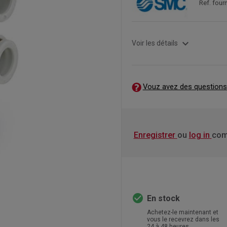
Ref. four
expand_more
Voir les détails
Vouz avez des questions
Enregistrer
ou
log in
com
check_circle
En stock
Achetez-le maintenant et
vous le recevrez dans les
24 à 48 heures