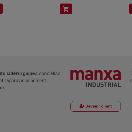
shopping_cart
its sidérurgiques
spécialisé
et l’approvisionnement
ux.
Devenir client