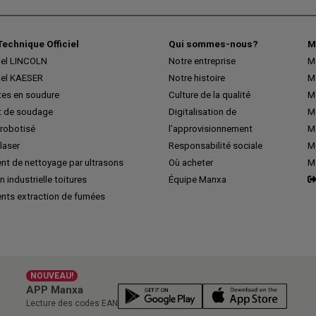
Technique Officiel
Qui sommes-nous?
M
iel LINCOLN
Notre entreprise
M
iel KAESER
Notre histoire
M
tes en soudure
Culture de la qualité
M
 de soudage
Digitalisation de
Me
robotisé
l’approvisionnement
M
laser
Responsabilité sociale
Me
nt de nettoyage par ultrasons
Où acheter
M
n industrielle toitures
Équipe Manxa
nts extraction de fumées
NOUVEAU!
APP Manxa
Lecture des codes EAN