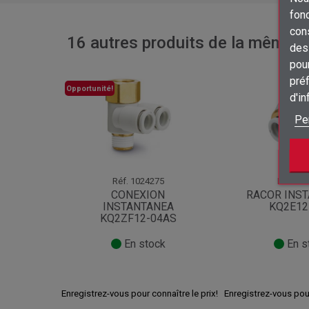
fon
con
16 autres produits de la même ca
des 
pour
préf
Opportunité!
d'i
Pe
Réf.
1024275
Réf.
261
CONEXION
RACOR INS
INSTANTANEA
KQ2E12
KQ2ZF12-04AS
En stock
En s
Enregistrez-vous pour connaître le prix!
Enregistrez-vous pour