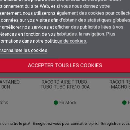
×
ctionnement du site Web, et si vous nous donnez votre
Créer une liste d'envies
sentement, nous utiliserons également des cookies pour collect
Connexion
tégorie :
données sur vos visites afin d'obtenir des statistiques globale
×
 améliorer nos services et afficher des publicités liées à vos
Ajouter à ma liste d'envies
Nom de la liste d'envies
Vous devez être connecté pour ajouter des produits à votre liste d'envies
érences en fonction de vos habitudes. la navigation. Plus
Opportunité!
nformations dans
notre politique de cookies.
add_circle_outline
Créer une nouvelle liste
Connexion
Annuler
rsonnaliser les cookies
Créer une liste d'envies
Annuler
ACCEPTER TOUS LES COOKIES
824
Réf.
337386
Réf.
TANTANEO
RACORD AIRE T TUBO-
RACOR R
-00N
TUBO-TUBO RTE10-00A
MACHO 5
tock
En stock
E
 connaître le prix!
Enregistrez-vous pour connaître le prix!
Enregistrez-vous 