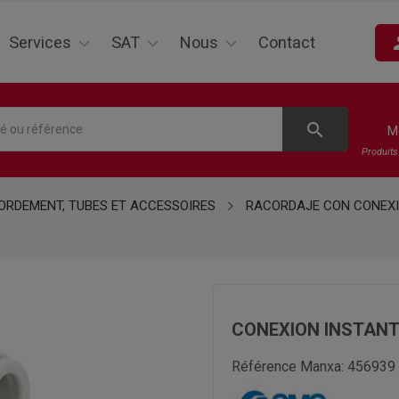
pe
Services
SAT
Nous
Contact
search
M
Produit
RDEMENT, TUBES ET ACCESSOIRES
RACORDAJE CON CONEX
CONEXION INSTAN
Référence Manxa:
456939