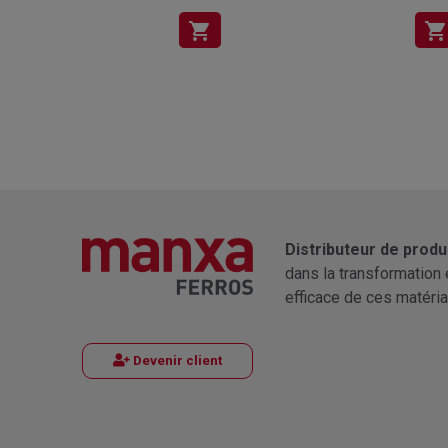
shopping_cart
shopping_cart
Distributeur de produ
dans la transformation 
efficace de ces matéria
Devenir client