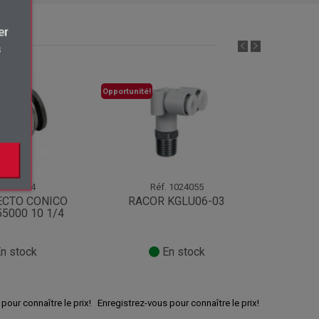
×
er
s
.
Opportunité!
1064104
Réf.
1024055
ECTO CONICO
RACOR KGLU06-03
5000 10 1/4
INSTA
n stock
En stock
pour connaître le prix!
Enregistrez-vous pour connaître le prix!
Enregistrez-v