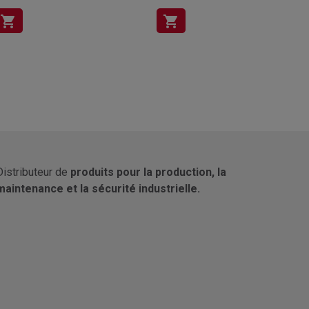
shopping_cart
shopping_cart
Distributeur de
produits pour la production, la
maintenance et la sécurité industrielle.