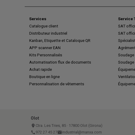
Services
Service 
Catalogue client
SAT offic
Distributeur industriel
SAT offic
Kanban, Etiquette et Cataloque QR
Spécialis
APP scanner EAN
Agrément
Kits Personnalisés
Soudage 
Automatisation flux de documents
Soudage 
Achat rapide
Équipeme
Boutique en ligne
Ventilatio
Personnalisation de vêtements
Équipeme
Olot
place
Ctra. Les Tries, 85 · 17800 Olot (Girona)
call
972 27 45 27
email
industrial@manxa.com