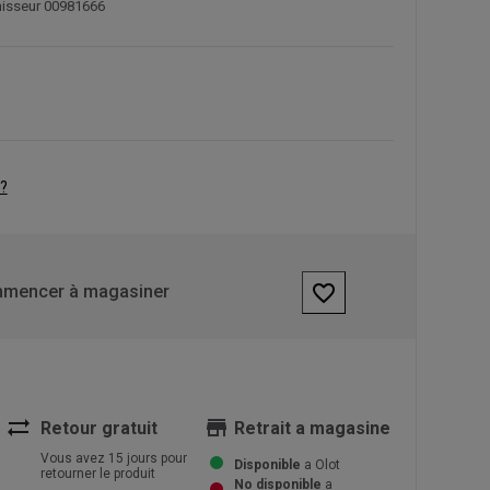
nisseur 00981666
?
favorite_border
mencer à magasiner
sync_alt
store
Retour gratuit
Retrait a magasine
Vous avez 15 jours pour
Disponible
a Olot
retourner le produit
No disponible
a