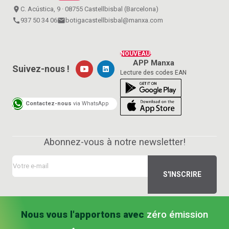
place
C. Acústica, 9 · 08755 Castellbisbal (Barcelona)
call
937 50 34 06
email
botigacastellbisbal@manxa.com
NOUVEAU!
APP Manxa
Suivez-nous !
Lecture des codes EAN
Contactez-nous
via WhatsApp
Abonnez-vous à notre newsletter!
Nous vous l'apportons avec
zéro émission