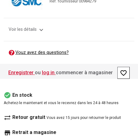
Ref. fournisseur 00984279
expand_more
Voir les détails
Vouz avez des questions?
favorite_border
Enregistrer
ou
log in
commencer à magasiner
check_circle
En stock
Achetez-le maintenant et vous le recevrez dans les 24 à 48 heures
sync_alt
Retour gratuit
Vous avez 15 jours pour retourner le produit
store
Retrait a magasine