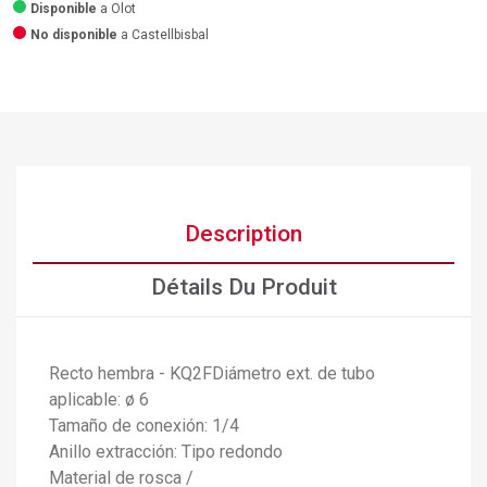
Disponible
a Olot
No disponible
a Castellbisbal
Description
Détails Du Produit
Recto hembra - KQ2FDiámetro ext. de tubo
aplicable: ø 6
Tamaño de conexión: 1/4
×
Créer une liste d'envies
Anillo extracción: Tipo redondo
×
Connexion
Material de rosca /