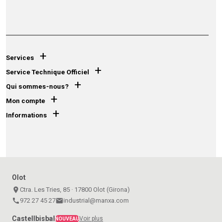
+
Services
+
Service Technique Officiel
+
Qui sommes-nous?
+
Mon compte
+
Informations
Olot
place
Ctra. Les Tries, 85 · 17800 Olot (Girona)
call
972 27 45 27
email
industrial@manxa.com
Castellbisbal
Voir plus
NOUVEAU