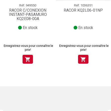
Réf.
949550
Réf.
1036351
RACOR C/CONEXION
RACOR KQ2L06-01NP
INSTANT-PASAMURO
KQ2E08-00A
En stock
En stock
Enregistrez-vous pour connaître le
Enregistrez-vous pour connaître le
prix!
prix!
shopping_cart
shopping_cart