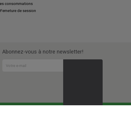
es consommations
Femeture de session
Abonnez-vous à notre newsletter!
vous participez à tous ces
projets sociaux