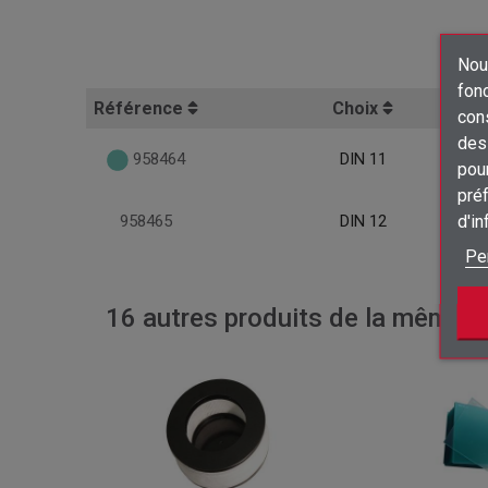
Nous
fon
Référence
Choix
con
des 
958464
DIN 11
pour
préf
d'i
958465
DIN 12
Pe
16 autres produits de la même ca