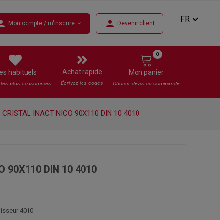
expand_more
FR
rson
person
Mon compte / m'inscrire
Devenir client
expand_more
0
Achat rapide
es habituels
Mon panier
Écrivez les codes
s les plus consommés
Choisir devis ou commande
CRISTAL INACTINICO 90X110 DIN 10 4010
 90X110 DIN 10 4010
nisseur 4010