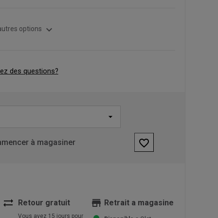
expand_more
autres options
ez des questions?
favorite_border
mencer à magasiner
sync_alt
store
Retour gratuit
Retrait a magasine
Vous avez 15 jours pour