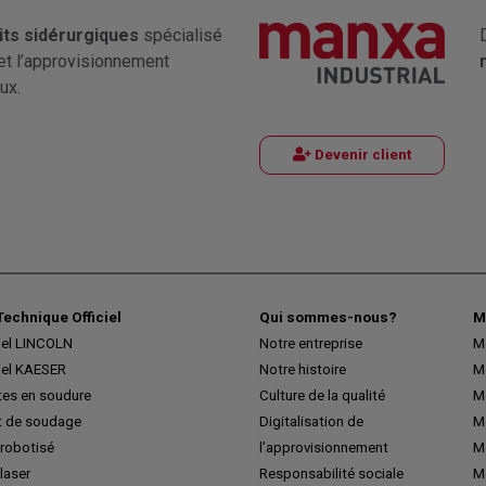
its sidérurgiques
spécialisé
et l’approvisionnement
ux.
Devenir client
Technique Officiel
Qui sommes-nous?
M
iel LINCOLN
Notre entreprise
M
iel KAESER
Notre histoire
M
tes en soudure
Culture de la qualité
M
 de soudage
Digitalisation de
Me
robotisé
l’approvisionnement
M
laser
Responsabilité sociale
Me