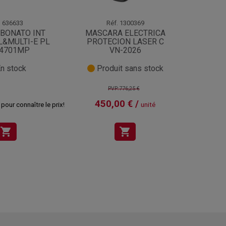
.
636633
Réf.
1300369
BONATO INT
MASCARA ELECTRICA
CA
L&MULTI-E PL
PROTECION LASER C
P/
 4701MP
VN-2026
ESMER
n stock
Produit sans stock
PVP:776,25 €
450,00 € /
39
pour connaître le prix!
unité
shopping_cart
shopping_cart