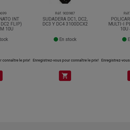
699
Réf.
903987
Réf
NATO INT
SUDADERA DC1, DC2,
POLICAR
 DC2 FLIP)
DC3 Y DC4 3100DCX2
MULTI-I P
M 10U
10U
tock
En stock
E
 connaître le prix!
Enregistrez-vous pour connaître le prix!
Enregistrez-vous 
shopping_cart