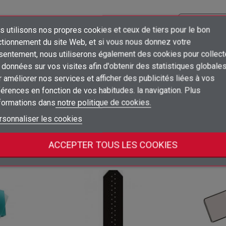
 utilisons nos propres cookies et ceux de tiers pour le bon
×
ctionnement du site Web, et si vous nous donnez votre
Créer une liste d'envies
Prix
Emballage
sentement, nous utiliserons également des cookies pour collect
Connexion
données sur vos visites afin d'obtenir des statistiques globale
1
×
Connectez-vous pour voir les prix
unidad
ud
 améliorer nos services et afficher des publicités liées à vos
Ajouter à ma liste d'envies
Nom de la liste d'envies
Vous devez être connecté pour ajouter des produits à votre liste d'envies
érences en fonction de vos habitudes. la navigation. Plus
1
nformations dans
notre politique de cookies.
Connectez-vous pour voir les prix
add_circle_outline
unidad
ud
Créer une nouvelle liste
Connexion
Annuler
rsonnaliser les cookies
Créer une liste d'envies
Annuler
ACCEPTER TOUS LES COOKIES
tégorie :