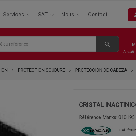
pe
Services
SAT
Nous
Contact
search
M
Produit
TION
PROTECTION SOUDURE
PROTECCION DE CABEZA
CRISTAL INACTINICO
Référence Manxa:
810195
Ref. four