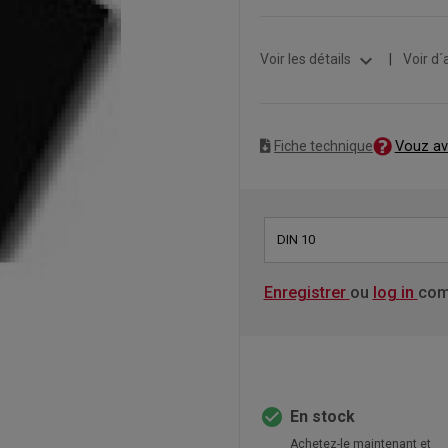
expand_more
Voir les détails
|
Voir d´
Vouz av
Fiche technique
DIN 10
Enregistrer
ou
log in
com
check_circle
En stock
Achetez-le maintenant et