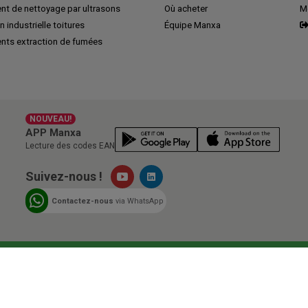
nt de nettoyage par ultrasons
Où acheter
M
n industrielle toitures
Équipe Manxa
nts extraction de fumées
NOUVEAU!
APP Manxa
Lecture des codes EAN
Suivez-nous !
Contactez-nous
via WhatsApp
o émission
Lorsque vous achetez chez Manxa, 