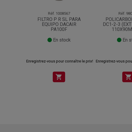
Réf.
1008567
Réf.
980
FILTRO P R SL PARA
POLICARBO
EQUIPO DACAIR
DC1-2-3 (EXT
PA100F
110X90M
En stock
En s
Enregistrez-vous pour connaître le prix!
Enregistrez-vous pour
shopping_cart
shopping_cart