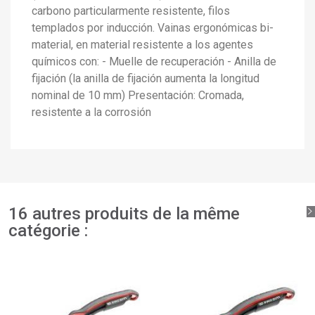
×
carbono particularmente resistente, filos
Créer une liste d'envies
×
Connexion
templados por inducción. Vainas ergonómicas bi-
material, en material resistente a los agentes
×
químicos con: - Muelle de recuperación - Anilla de
Ajouter à ma liste d'envies
Nom de la liste d'envies
Vous devez être connecté pour ajouter des produits à
fijación (la anilla de fijación aumenta la longitud
votre liste d'envies.
nominal de 10 mm) Presentación: Cromada,
add_circle_outline
Créer une nouvelle liste
resistente a la corrosión
Connexion
Annuler
Créer une liste d'envies
Annuler
16 autres produits de la même
catégorie :