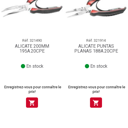
Réf.
321490
Réf.
321914
ALICATE 200MM
ALICATE PUNTAS
195A.20CPE
PLANAS 188A.20CPE
En stock
En stock
Enregistrez-vous pour connaître le
Enregistrez-vous pour connaître le
prix!
prix!
shopping_cart
shopping_cart