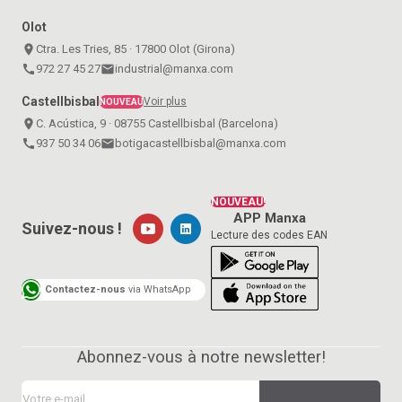
Olot
place
Ctra. Les Tries, 85 · 17800 Olot (Girona)
call
972 27 45 27
email
industrial@manxa.com
Castellbisbal
Voir plus
NOUVEAU
place
C. Acústica, 9 · 08755 Castellbisbal (Barcelona)
call
937 50 34 06
email
botigacastellbisbal@manxa.com
NOUVEAU!
APP Manxa
Suivez-nous !
Lecture des codes EAN
Contactez-nous
via WhatsApp
Abonnez-vous à notre newsletter!