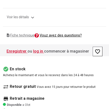
expand_more
Voir les détails
Vouz avez des questions?
Fiche technique
favorite_border
Enregistrer
ou
log in
commencer à magasiner
check_circle
En stock
Achetez-le maintenant et vous le recevrez dans les 24 à 48 heures
sync_alt
Retour gratuit
Vous avez 15 jours pour retourner le produit
store
Retrait a magasine
Disponible
a Olot