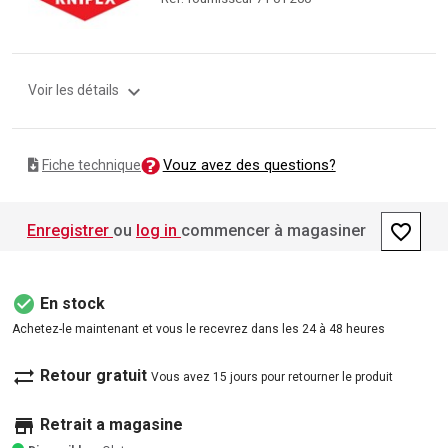
expand_more
Voir les détails
Vouz avez des questions?
Fiche technique
favorite_border
Enregistrer
ou
log in
commencer à magasiner
check_circle
En stock
Achetez-le maintenant et vous le recevrez dans les 24 à 48 heures
sync_alt
Retour gratuit
Vous avez 15 jours pour retourner le produit
store
Retrait a magasine