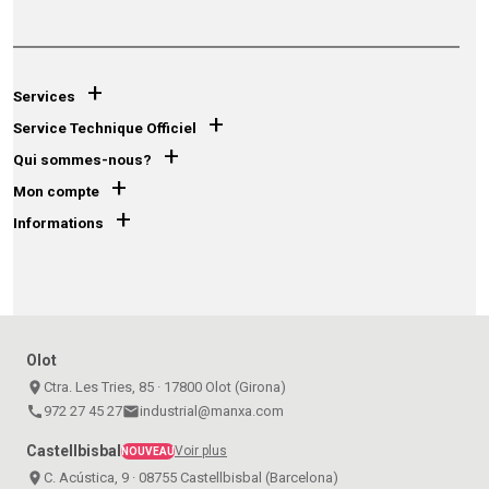
+
Services
+
Service Technique Officiel
+
Qui sommes-nous?
+
Mon compte
+
Informations
Olot
place
Ctra. Les Tries, 85 · 17800 Olot (Girona)
call
972 27 45 27
email
industrial@manxa.com
Castellbisbal
Voir plus
NOUVEAU
place
C. Acústica, 9 · 08755 Castellbisbal (Barcelona)