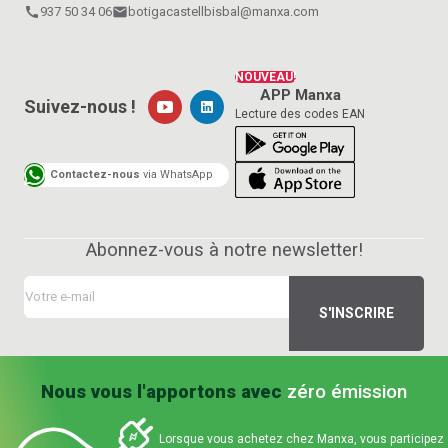
call
937 50 34 06
email
botigacastellbisbal@manxa.com
NOUVEAU!
APP Manxa
Suivez-nous !
Lecture des codes EAN
Contactez-nous
via WhatsApp
Abonnez-vous à notre newsletter!
Nous vous l'apportons avec
zéro émission
Lorsque vous achetez chez Manxa, vous participez