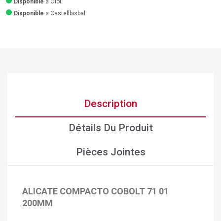
Disponible
a Olot
Disponible
a Castellbisbal
Description
Détails Du Produit
Pièces Jointes
ALICATE COMPACTO COBOLT 71 01
×
Créer une liste d'envies
×
200MM
Connexion