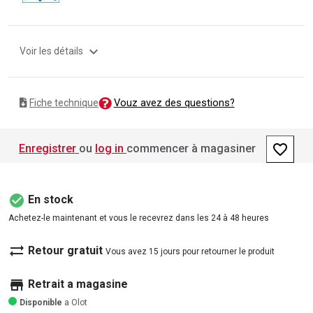
expand_more
Voir les détails
Vouz avez des questions?
Fiche technique
favorite_border
Enregistrer
ou
log in
commencer à magasiner
check_circle
En stock
Achetez-le maintenant et vous le recevrez dans les 24 à 48 heures
sync_alt
Retour gratuit
Vous avez 15 jours pour retourner le produit
store
Retrait a magasine
Disponible
a Olot