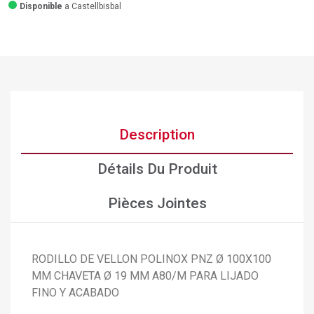
Disponible
a Castellbisbal
Description
Détails Du Produit
Pièces Jointes
×
RODILLO DE VELLON POLINOX PNZ Ø 100X100
Créer une liste d'envies
×
Connexion
MM CHAVETA Ø 19 MM A80/M PARA LIJADO
FINO Y ACABADO
×
Ajouter à ma liste d'envies
Nom de la liste d'envies
Vous devez être connecté pour ajouter des produits à