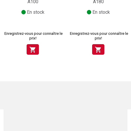
A100
A180
En stock
En stock
Enregistrez-vous pour connaître le
Enregistrez-vous pour connaître le
prix!
prix!
shopping_cart
shopping_cart