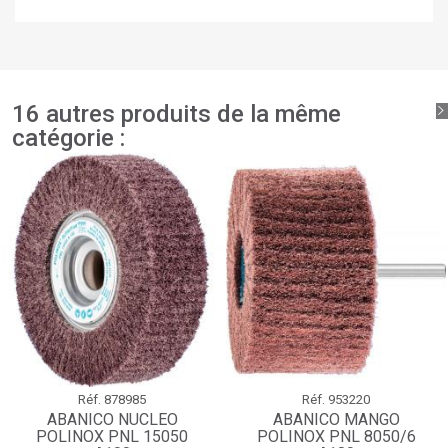
votre liste d'envies.
add_circle_outline
Créer une nouvelle liste
Connexion
Annuler
Créer une liste d'envies
Annuler
16 autres produits de la même
catégorie :
Réf.
878985
Réf.
953220
ABANICO NUCLEO
ABANICO MANGO
POLINOX PNL 15050
POLINOX PNL 8050/6