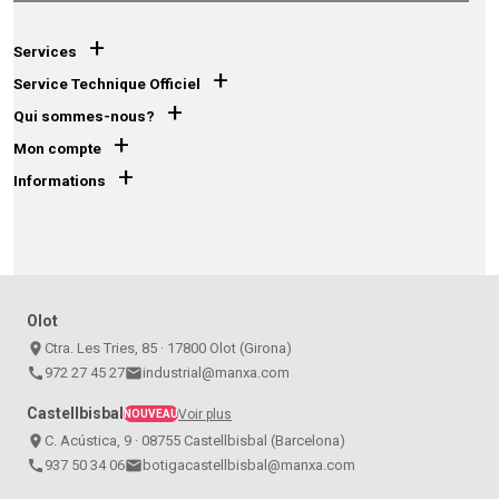
+
Services
+
Service Technique Officiel
+
Qui sommes-nous?
+
Mon compte
+
Informations
Olot
place
Ctra. Les Tries, 85 · 17800 Olot (Girona)
call
972 27 45 27
email
industrial@manxa.com
Castellbisbal
Voir plus
NOUVEAU
place
C. Acústica, 9 · 08755 Castellbisbal (Barcelona)
call
937 50 34 06
email
botigacastellbisbal@manxa.com