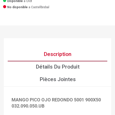
Disponible
a Olot
No disponible
a Castellbisbal
Description
Détails Du Produit
Pièces Jointes
MANGO PICO OJO REDONDO 5001 900X50
×
Créer une liste d'envies
×
032.090.050.UB
Connexion