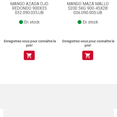
MANGO AZADA OJO
MANGO MAZA MALLO
REDONDO 900X35
5200 5KG 900-45X28
032.090.035.UB
036.090.005.UB
En stock
En stock
Enregistrez-vous pour connaître le
Enregistrez-vous pour connaître le
prix!
prix!
shopping_cart
shopping_cart