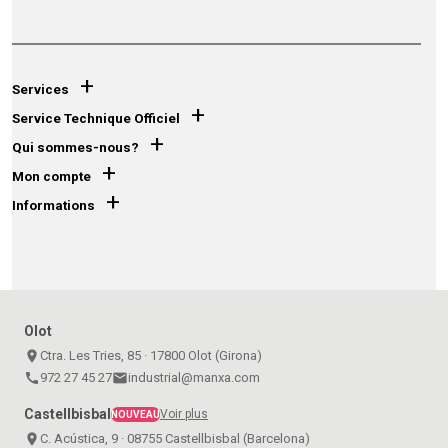
+
Services
+
Service Technique Officiel
+
Qui sommes-nous?
+
Mon compte
+
Informations
Olot
place
Ctra. Les Tries, 85 · 17800 Olot (Girona)
call
972 27 45 27
email
industrial@manxa.com
Castellbisbal
Voir plus
NOUVEAU
place
C. Acústica, 9 · 08755 Castellbisbal (Barcelona)