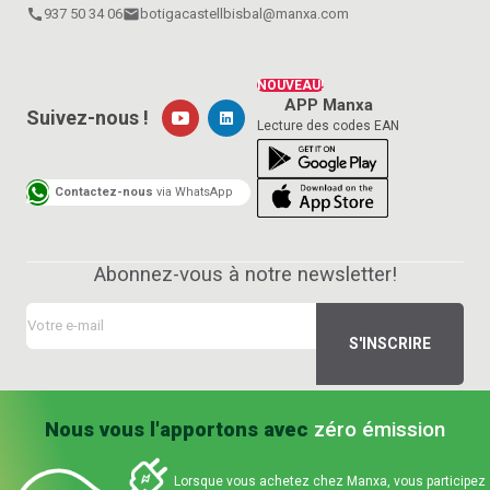
call
937 50 34 06
email
botigacastellbisbal@manxa.com
NOUVEAU!
APP Manxa
Suivez-nous !
Lecture des codes EAN
Contactez-nous
via WhatsApp
Abonnez-vous à notre newsletter!
Nous vous l'apportons avec
zéro émission
Lorsque vous achetez chez Manxa, vous participez