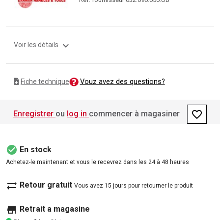
expand_more
Voir les détails
Vouz avez des questions?
Fiche technique
favorite_border
Enregistrer
ou
log in
commencer à magasiner
check_circle
En stock
Achetez-le maintenant et vous le recevrez dans les 24 à 48 heures
sync_alt
Retour gratuit
Vous avez 15 jours pour retourner le produit
store
Retrait a magasine