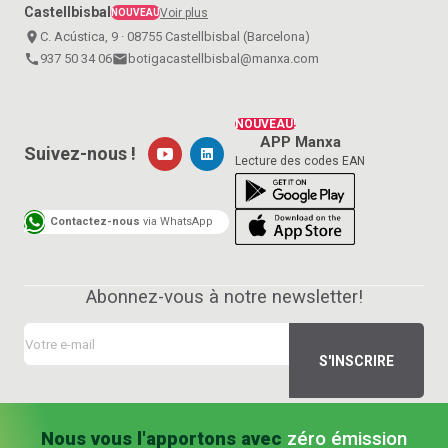
Castellbisbal
Voir plus
NOUVEAU
place
C. Acústica, 9 · 08755 Castellbisbal (Barcelona)
call
937 50 34 06
email
botigacastellbisbal@manxa.com
NOUVEAU!
APP Manxa
Suivez-nous !
Lecture des codes EAN
Contactez-nous
via WhatsApp
Abonnez-vous à notre newsletter!
Nous vous l'apportons avec
zéro émission