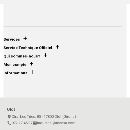
+
Services
+
Service Technique Officiel
+
Qui sommes-nous?
+
Mon compte
+
Informations
Olot
place
Ctra. Les Tries, 85 · 17800 Olot (Girona)
call
972 27 45 27
email
industrial@manxa.com