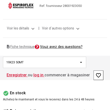
Ref. fournisseur 28001923050
expand_more
expand_more
Voir les détails
|
Voir d´autres options
Vouz avez des questions?
Fiche technique
19X23 50MT
favorite_border
Enregistrer
ou
log in
commencer à magasiner
check_circle
En stock
Achetez-le maintenant et vous le recevrez dans les 24 à 48 heures