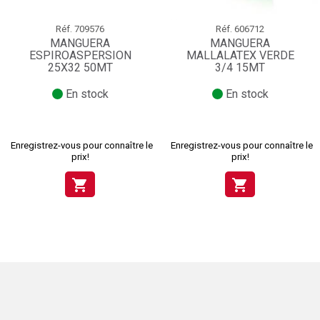
Réf.
709576
Réf.
606712
MANGUERA
MANGUERA
ESPIROASPERSION
MALLALATEX VERDE
25X32 50MT
3/4 15MT
En stock
En stock
Enregistrez-vous pour connaître le
Enregistrez-vous pour connaître le
prix!
prix!
shopping_cart
shopping_cart