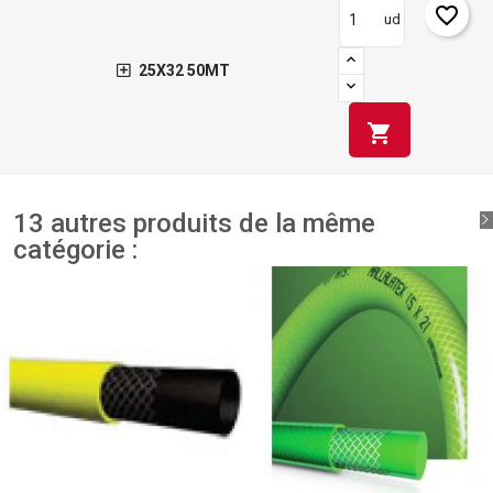
favorite_border
ud
25X32 50MT
shopping_cart
13 autres produits de la même
catégorie :