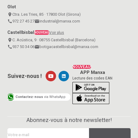
Olot
place
Ctra. Les Tries, 85 · 17800 Olot (Girona)
call
972 27 45 27
email
industrial@manxa.com
Castellbisbal
Voir plus
NOUVEAU
place
C. Acústica, 9 · 08755 Castellbisbal (Barcelona)
call
937 50 34 06
email
botigacastellbisbal@manxa.com
NOUVEAU!
APP Manxa
Suivez-nous !
Lecture des codes EAN
Contactez-nous
via WhatsApp
Abonnez-vous à notre newsletter!