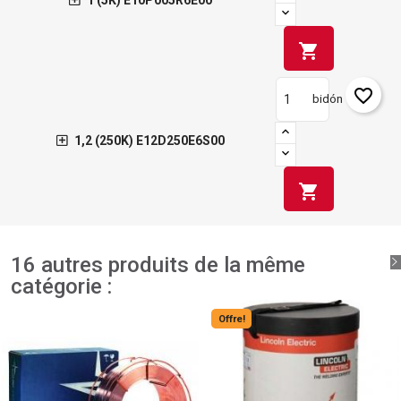
1 (5K) E10P005R6E00
shopping_cart
favorite_border
bidón
1,2 (250K) E12D250E6S00
shopping_cart
16 autres produits de la même
catégorie :
Offre!