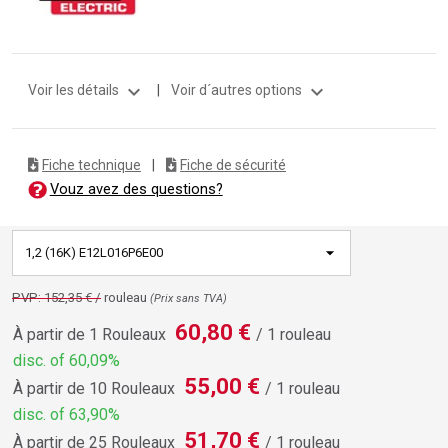
expand_more
expand_more
Voir les détails
|
Voir d´autres options
Fiche technique
|
Fiche de sécurité
Vouz avez des questions?
1,2 (16K) E12L016P6E00
PVP: 152,35 € /
rouleau
(Prix ​​sans TVA)
60,80 €
À partir de 1 Rouleaux
/ 1 rouleau
disc. of 60,09%
55,00 €
À partir de 10 Rouleaux
/ 1 rouleau
disc. of 63,90%
51,70 €
À partir de 25 Rouleaux
/ 1 rouleau