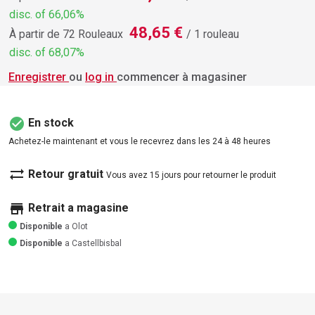
disc. of 66,06%
48,65 €
À partir de 72 Rouleaux
/ 1 rouleau
disc. of 68,07%
Enregistrer
ou
log in
commencer à magasiner
check_circle
En stock
Achetez-le maintenant et vous le recevrez dans les 24 à 48 heures
sync_alt
Retour gratuit
Vous avez 15 jours pour retourner le produit
store
Retrait a magasine
Disponible
a Olot
Disponible
a Castellbisbal