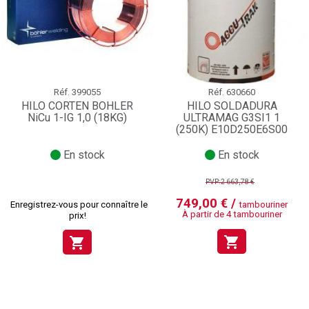
Réf.
399055
Réf.
630660
HILO CORTEN BOHLER
HILO SOLDADURA
NiCu 1-IG 1,0 (18KG)
ULTRAMAG G3SI1 1
(250K) E10D250E6S00
En stock
En stock
PVP:2 663,78 €
749,00 € /
Enregistrez-vous pour connaître le
tambouriner
À partir de 4 tambouriner
prix!
shopping_cart
shopping_cart