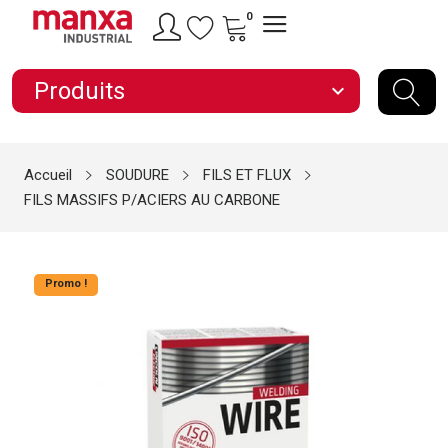
0
Produits
expand_more
Accueil
SOUDURE
FILS ET FLUX
FILS MASSIFS P/ACIERS AU CARBONE
Promo !