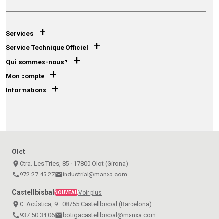
+
Services
+
Service Technique Officiel
+
Qui sommes-nous?
+
Mon compte
+
Informations
Olot
place
Ctra. Les Tries, 85 · 17800 Olot (Girona)
call
972 27 45 27
email
industrial@manxa.com
Castellbisbal
Voir plus
NOUVEAU
place
C. Acústica, 9 · 08755 Castellbisbal (Barcelona)
call
937 50 34 06
email
botigacastellbisbal@manxa.com