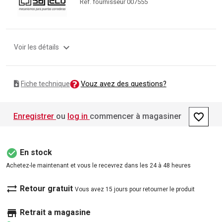
Ref. fournisseur 007555
expand_more
Voir les détails
Vouz avez des questions?
Fiche technique
favorite_border
Enregistrer
ou
log in
commencer à magasiner
check_circle
En stock
Achetez-le maintenant et vous le recevrez dans les 24 à 48 heures
sync_alt
Retour gratuit
Vous avez 15 jours pour retourner le produit
store
Retrait a magasine