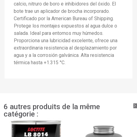
calcio, nitruro de boro e inhibidores del óxido. El
×
bote trae un aplicador de brocha incorporado.
Créer une liste d'envies
×
Connexion
Certificado por la American Bureau of Shipping.
Protege los montajes expuestos al agua dulce o
×
salada. Ideal para entornos muy húmedos.
Ajouter à ma liste d'envies
Nom de la liste d'envies
Vous devez être connecté pour ajouter des produits à
Proporciona una lubricidad excelente, ofrece una
votre liste d'envies.
extraordinaria resistencia al desplazamiento por
add_circle_outline
Créer une nouvelle liste
agua y a la corrosión galvánica. Alta resistencia
Connexion
Annuler
Créer une liste d'envies
térmica hasta +1.315 °C.
Annuler
6 autres produits de la même
catégorie :