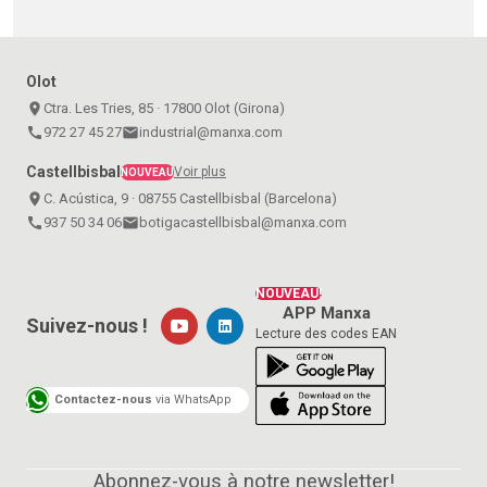
Olot
place
Ctra. Les Tries, 85 · 17800 Olot (Girona)
call
972 27 45 27
email
industrial@manxa.com
Castellbisbal
Voir plus
NOUVEAU
place
C. Acústica, 9 · 08755 Castellbisbal (Barcelona)
call
937 50 34 06
email
botigacastellbisbal@manxa.com
NOUVEAU!
APP Manxa
Suivez-nous !
Lecture des codes EAN
Contactez-nous
via WhatsApp
Abonnez-vous à notre newsletter!