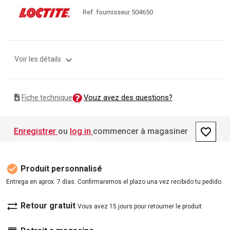
Ref. fournisseur 504650
expand_more
Voir les détails
Vouz avez des questions?
Fiche technique
favorite_border
Enregistrer
ou
log in
commencer à magasiner
check_circle
Produit personnalisé
Entrega en aprox. 7 días. Confirmaremos el plazo una vez recibido tu pedido
sync_alt
Retour gratuit
Vous avez 15 jours pour retourner le produit